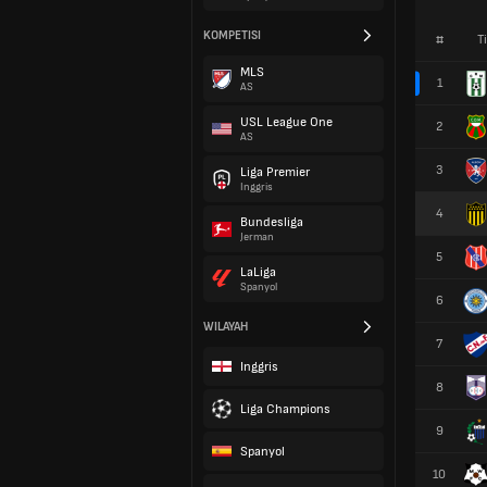
KOMPETISI
#
T
MLS
1
AS
USL League One
2
AS
3
Liga Premier
Inggris
4
Bundesliga
Jerman
5
LaLiga
Spanyol
6
WILAYAH
7
Inggris
8
Liga Champions
9
Spanyol
10