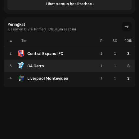
Lihat semua hasil terbaru
Peringkat
Klasemen Divisi Primera: Clausura saat ini
#
Tim
P
SG
POIN
Central Espanol FC
3
2
1
1
CA Cerro
3
3
1
1
Liverpool Montevideo
3
4
1
1