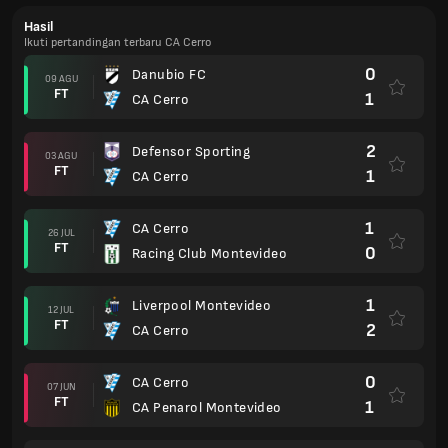
Hasil
Ikuti pertandingan terbaru CA Cerro
0
Danubio FC
09 AGU
FT
1
CA Cerro
2
Defensor Sporting
03 AGU
FT
1
CA Cerro
1
CA Cerro
26 JUL
FT
0
Racing Club Montevideo
1
Liverpool Montevideo
12 JUL
FT
2
CA Cerro
0
CA Cerro
07 JUN
FT
1
CA Penarol Montevideo