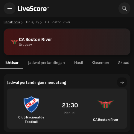
Sepak bola
Uruguay
CA Boston River
CA Boston River
Uruguay
Ikhtisar
Jadwal pertandingan
Hasil
Klasemen
Skuad
Jadwal pertandingan mendatang
21:30
Hari Ini
Club Nacional de
CA Boston River
Football