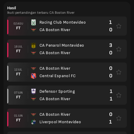
Hasil
Ikuti pertandingan terbaru CA Boston River
1
Racing Club Montevideo
02 AGU
FT
0
CA Boston River
3
CA Penarol Montevideo
18 JUL
FT
0
CA Boston River
0
CA Boston River
12 JUL
FT
0
Central Espanol FC
1
Defensor Sporting
07 JUN
FT
1
CA Boston River
0
CA Boston River
01 JUN
FT
1
Liverpool Montevideo