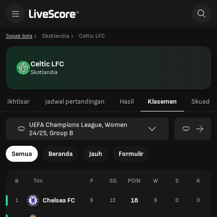
Sepak bola
Skotlandia
Celtic LFC
Celtic LFC
Skotlandia
Ikhtisar
Jadwal pertandingan
Hasil
Klasemen
Skuad
UEFA Champions League, Women
24/25, Group B
Semua
Beranda
Jauh
Formulir
#
Tim
P
SG
POIN
W
S
K
Chelsea FC
18
1
6
13
6
0
0