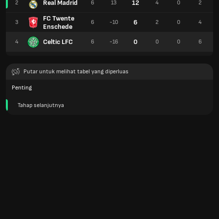
Real Madrid
12
2
6
13
4
0
2
FC Twente
6
3
6
-10
2
0
4
Enschede
Celtic LFC
0
4
6
-16
0
0
6
Putar untuk melihat tabel yang diperluas
Penting
Tahap selanjutnya