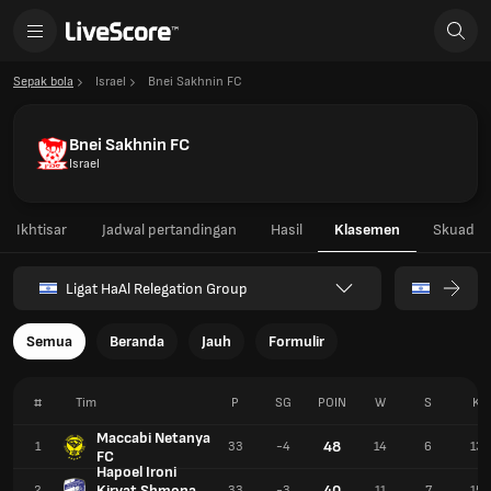
Sepak bola
Israel
Bnei Sakhnin FC
Bnei Sakhnin FC
Israel
Ikhtisar
Jadwal pertandingan
Hasil
Klasemen
Skuad
Ligat HaAl Relegation Group
Semua
Beranda
Jauh
Formulir
#
Tim
P
SG
POIN
W
S
K
Maccabi Netanya
48
1
33
-4
14
6
13
FC
Hapoel Ironi
Kiryat Shmona
40
2
33
-3
11
7
15