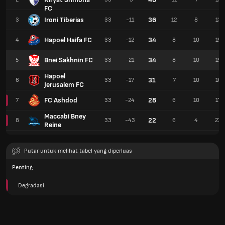
FC
Ironi Tiberias
36
3
33
-11
12
8
13
Hapoel Haifa FC
34
4
33
-12
8
10
15
Bnei Sakhnin FC
34
5
33
-21
8
10
15
Hapoel
31
6
33
-17
7
10
16
Jerusalem FC
FC Ashdod
28
7
33
-24
6
10
17
Maccabi Bney
22
8
33
-43
6
4
23
Reine
Putar untuk melihat tabel yang diperluas
Penting
Degradasi