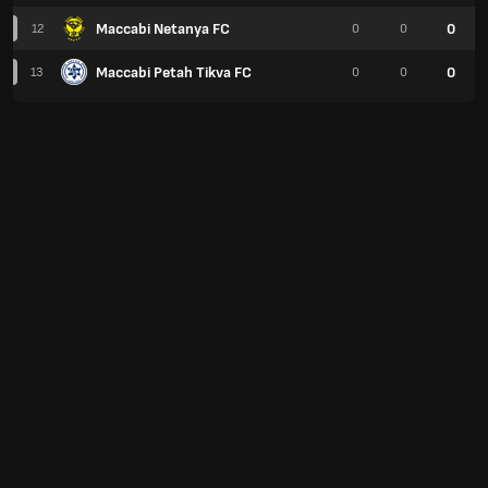
Maccabi Netanya FC
0
12
0
0
Maccabi Petah Tikva FC
0
13
0
0