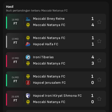
Hasil
Ikuti pertandingan terbaru Maccabi Netanya FC
1
Maccabi Bney Reine
18 MEI
FT
4
Maccabi Netanya FC
1
Maccabi Netanya FC
13 MEI
FT
1
Hapoel Haifa FC
4
Ironi Tiberias
10 MEI
FT
3
Maccabi Netanya FC
1
Maccabi Netanya FC
04 MEI
FT
0
Hapoel Jerusalem FC
1
Hapoel Ironi Kiryat Shmona FC
29 APR
FT
0
Maccabi Netanya FC