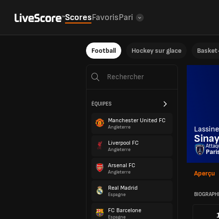
Scores
Favoris
Pari
Football
Hockey sur glace
Basket-
ÉQUIPES
Manchester United FC
Angleterre
Lassine
Sina
Liverpool FC
Attaq
Angleterre
Pari
Arsenal FC
Angleterre
Aperçu
Real Madrid
BIOGRAPH
Espagne
FC Barcelone
Espagne