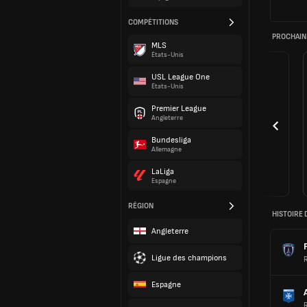
COMPÉTITIONS
PROCHAIN
MLS
États-Unis
USL League One
États-Unis
Premier League
Angleterre
Bundesliga
Allemagne
LaLiga
Espagne
RÉGION
HISTOIRE 
Angleterre
Ligue des champions
Espagne