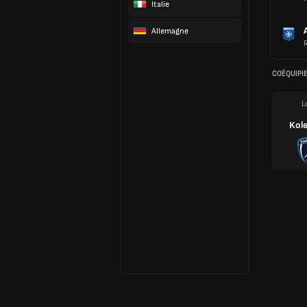
Italie
Allemagne
COÉQUIPI
L
Kol