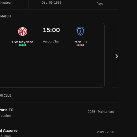
Hauteur
Déc. 08, 1999
Pays
 MATCH
15:00
Aujourd'hui
FSV Mayence
Paris FC
DU CLUB
Paris FC
2026
-
Maintenant
Reunion
AJ Auxerre
2019
-
2026
Reunion