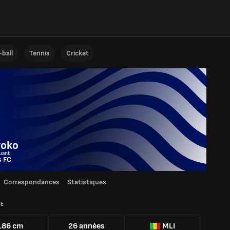
ball
Tennis
Cricket
yoko
uant
s FC
Correspondances
Statistiques
IE
186 cm
26 années
MLI