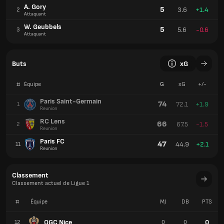
A. Gory
5
3.6
+1.4
2
Attaquant
W. Geubbels
5
5.6
-0.6
3
Attaquant
Buts
xG
#
Équipe
G
xG
+/-
Paris Saint-Germain
74
72.1
+1.9
1
Reunion
RC Lens
66
67.5
-1.5
2
Reunion
Paris FC
47
44.9
+2.1
11
Reunion
Classement
Classement actuel de Ligue 1
#
Équipe
MJ
DB
PTS
OGC Nice
0
12
0
0