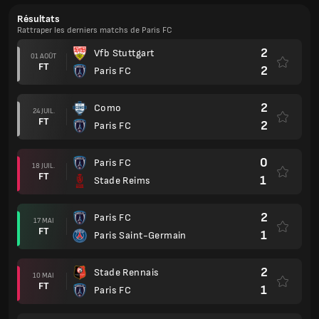
Résultats
Rattraper les derniers matchs de Paris FC
2
Vfb Stuttgart
01 AOÛT
FT
2
Paris FC
2
Como
24 JUIL.
FT
2
Paris FC
0
Paris FC
18 JUIL.
FT
1
Stade Reims
2
Paris FC
17 MAI
FT
1
Paris Saint-Germain
2
Stade Rennais
10 MAI
FT
1
Paris FC