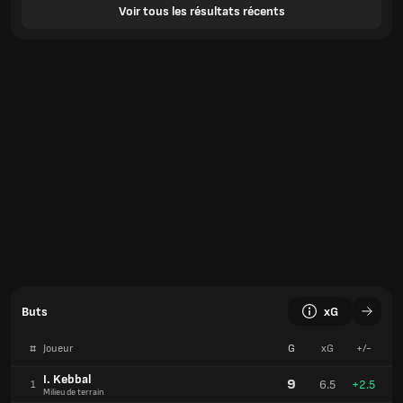
Voir tous les résultats récents
Buts
xG
#
Joueur
G
xG
+/-
I. Kebbal
9
6.5
+2.5
1
Milieu de terrain