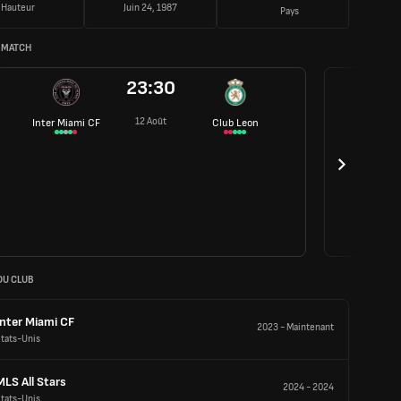
Hauteur
Juin 24, 1987
Pays
 MATCH
23:30
12 Août
Inter Miami CF
Club Leon
DU CLUB
Inter Miami CF
2023
-
Maintenant
tats-Unis
MLS All Stars
2024
-
2024
tats-Unis