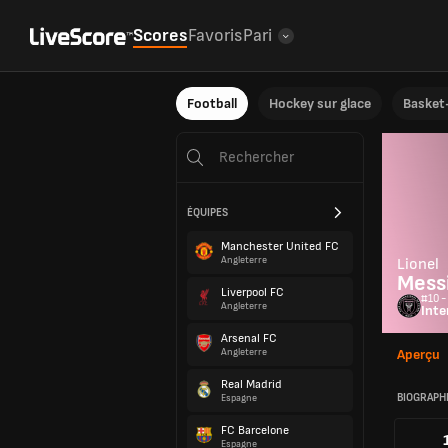
Scores
Favoris
Pari
Football
Hockey sur glace
Basket-
ÉQUIPES
Manchester United FC
Angleterre
Lionel
Mess
Liverpool FC
#10 -
Angleterre
Inte
Arsenal FC
Angleterre
Aperçu
Real Madrid
BIOGRAPH
Espagne
FC Barcelone
Espagne