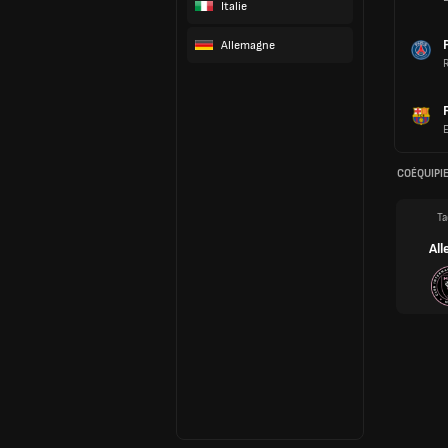
Italie
Allemagne
COÉQUIPI
Ta
All