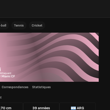
ball
Tennis
Cricket
i
 Attaquant
r Miami CF
Correspondances
Statistiques
IE
170 cm
39 années
ARG