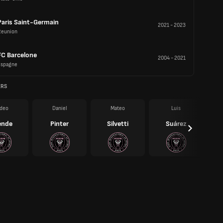
Paris Saint-Germain
2021
-
2023
Reunion
FC Barcelone
2004
-
2021
Espagne
ERS
deo
Daniel
Mateo
Luis
ende
Pinter
Silvetti
Suárez
B