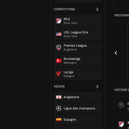
COMPÉTITIONS
PROCHAIN
MLS
États-Unis
USL League One
États-Unis
Premier League
Angleterre
Bundesliga
Allemagne
LaLiga
Espagne
RÉGION
HISTOIRE 
Angleterre
Ligue des champions
E
Espagne
E