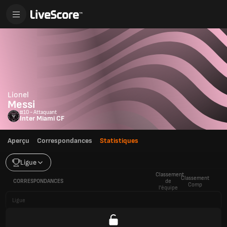
Lionel
Messi
#10 - Attaquant
Inter Miami CF
Aperçu
Correspondances
Statistiques
Ligue
Classement
Classement
CORRESPONDANCES
de
Comp
l'équipe
Ligue