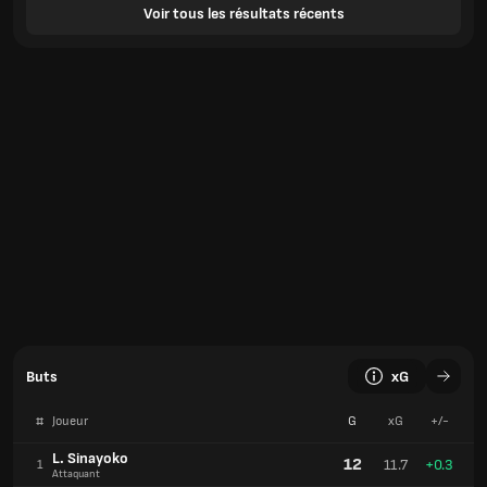
Voir tous les résultats récents
Buts
xG
#
Joueur
G
xG
+/-
L. Sinayoko
12
11.7
+0.3
1
Attaquant