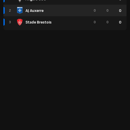
AJ Auxerre
0
2
0
0
Stade Brestois
0
3
0
0