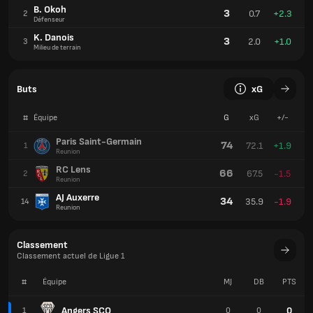
B. Okoh
3
0.7
+2.3
2
Défenseur
K. Danois
3
2.0
+1.0
3
Milieu de terrain
Buts
xG
#
Équipe
G
xG
+/-
Paris Saint-Germain
74
72.1
+1.9
1
Reunion
RC Lens
66
67.5
-1.5
2
Reunion
AJ Auxerre
34
35.9
-1.9
14
Reunion
Classement
Classement actuel de Ligue 1
#
Équipe
MJ
DB
PTS
Angers SCO
0
1
0
0