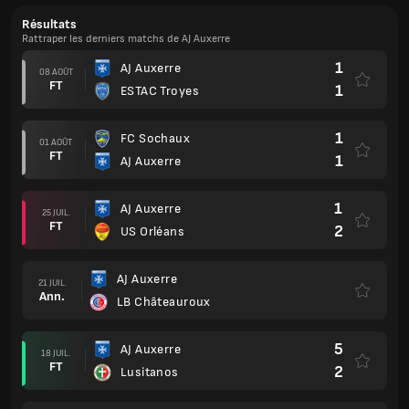
Résultats
Rattraper les derniers matchs de AJ Auxerre
1
AJ Auxerre
08 AOÛT
FT
1
ESTAC Troyes
1
FC Sochaux
01 AOÛT
FT
1
AJ Auxerre
1
AJ Auxerre
25 JUIL.
FT
2
US Orléans
AJ Auxerre
21 JUIL.
Ann.
LB Châteauroux
5
AJ Auxerre
18 JUIL.
FT
2
Lusitanos