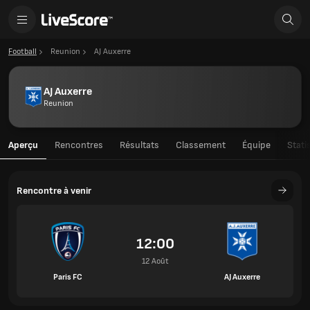
Football
Reunion
AJ Auxerre
AJ Auxerre
Reunion
Aperçu
Rencontres
Résultats
Classement
Équipe
Stati
Rencontre à venir
12:00
12 Août
Paris FC
AJ Auxerre