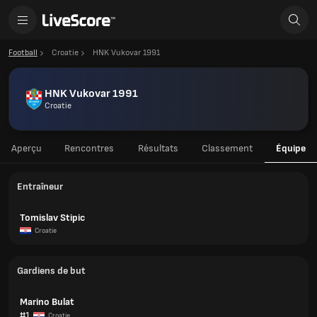
Football
Croatie
HNK Vukovar 1991
HNK Vukovar 1991
Croatie
Aperçu
Rencontres
Résultats
Classement
Équipe
Entraîneur
Tomislav Stipic
Croatie
Gardiens de but
Marino Bulat
#1
Croatie