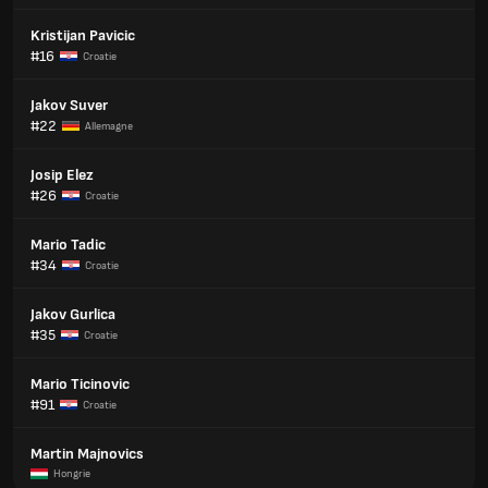
Kristijan Pavicic
#16
Croatie
Jakov Suver
#22
Allemagne
Josip Elez
#26
Croatie
Mario Tadic
#34
Croatie
Jakov Gurlica
#35
Croatie
Mario Ticinovic
#91
Croatie
Martin Majnovics
Hongrie