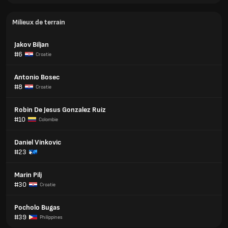
Milieux de terrain
Jakov Biljan
#6
Croatie
Antonio Bosec
#8
Croatie
Robin De Jesus Gonzalez Ruiz
#10
Colombie
Daniel Vinkovic
#23
Marin Pilj
#30
Croatie
Pocholo Bugas
#39
Philippines