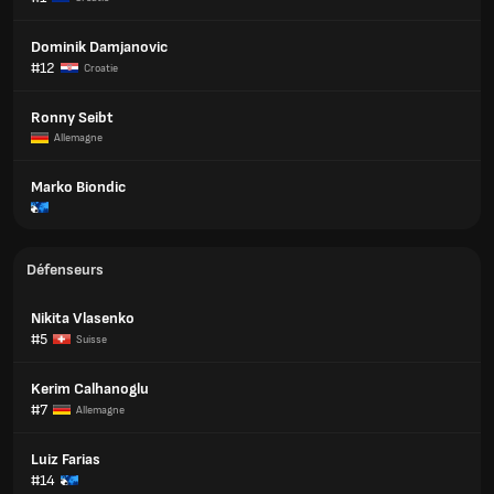
Dominik Damjanovic
#12
Croatie
Ronny Seibt
Allemagne
Marko Biondic
Défenseurs
Nikita Vlasenko
#5
Suisse
Kerim Calhanoglu
#7
Allemagne
Luiz Farias
#14