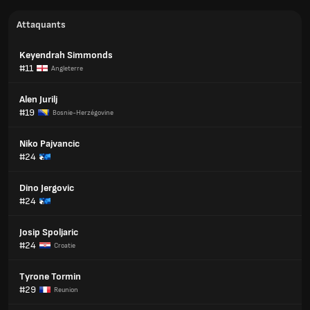
Attaquants
Keyendrah Simmonds
#11
Angleterre
Alen Jurilj
#19
Bosnie-Herzégovine
Niko Pajvancic
#24
Dino Jergovic
#24
Josip Spoljaric
#24
Croatie
Tyrone Tormin
#29
Reunion