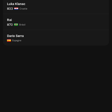
Luka Klanac
#33
Croatie
Rai
#70
Brésil
Dario Serra
Espagne