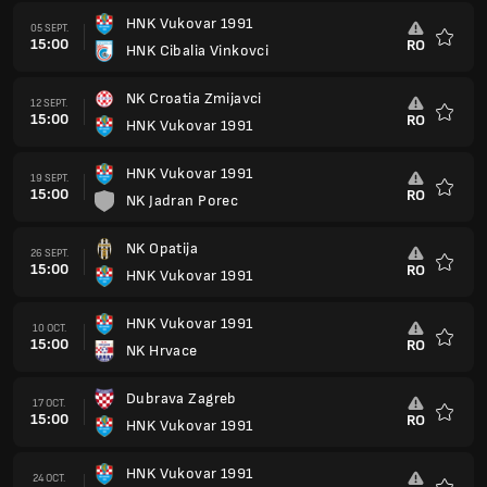
HNK Vukovar 1991
05 SEPT.
15:00
RO
HNK Cibalia Vinkovci
Favoris
NK Croatia Zmijavci
12 SEPT.
15:00
RO
HNK Vukovar 1991
Favoris
HNK Vukovar 1991
19 SEPT.
15:00
RO
NK Jadran Porec
Favoris
NK Opatija
26 SEPT.
15:00
RO
HNK Vukovar 1991
Favoris
HNK Vukovar 1991
10 OCT.
15:00
RO
NK Hrvace
Favoris
Dubrava Zagreb
17 OCT.
15:00
RO
HNK Vukovar 1991
Favoris
HNK Vukovar 1991
24 OCT.