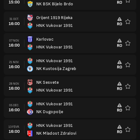
15:00
RO
NK BSK Bijelo Brdo
Favoris
Orijent 1919 Rijeka
31 OCT.
16:00
RO
HNK Vukovar 1991
Favoris
Karlovac
07 NOV.
16:00
RO
HNK Vukovar 1991
Favoris
HNK Vukovar 1991
21 NOV.
16:00
RO
NK Kustosija Zagreb
Favoris
NK Sesvete
28 NOV.
16:00
RO
HNK Vukovar 1991
Favoris
HNK Vukovar 1991
05 DÉC.
16:00
RO
NK Dugopolje
Favoris
HNK Vukovar 1991
13 FÉVR.
16:00
RO
NK Mladost Zdralovi
Favoris