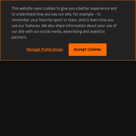
This website uses cookies to give you a better experience and
to understand how you use our site, for example - to
remember your favorite sport or team, and to learn how you
use our features. We also share information about your use of
our site with our social media, advertising and analytics
partners.
Manage Preferences
Accept Cookies
À propos
Derniers résultats de football en direct sur LiveScore
La référence incontournable des scores en direct de football, cricket, tennis,
basketball, hockey et bien plus encore. LiveScore vous tient informé des derniers
résultats et des actualités footballistiques à l’échelle mondiale. Retrouvez les
classements, calendriers et résultats sportifs actualisés en direct et en continu
de tous les grands championnats et compétitions, y compris la Primera División,
la Liga MX, la Primera A, la Copa Libertadores, la Premier League, la Liga, ainsi que
les plus prestigieuses compétitions européennes comme la Ligue des champions
et la Ligue Europa.