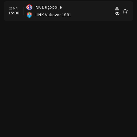
NK Dugopolje
29 MAI
15:00
RO
HNK Vukovar 1991
Favoris