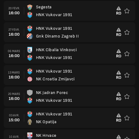
Segesta
20 FÉVR.
16:00
RO
HNK Vukovar 1991
Favoris
HNK Vukovar 1991
27 FÉVR.
16:00
RO
Gnk Dinamo Zagreb II
Favoris
HNK Cibalia Vinkovci
06 MARS
16:00
RO
HNK Vukovar 1991
Favoris
HNK Vukovar 1991
13 MARS
16:00
RO
NK Croatia Zmijavci
Favoris
NK Jadran Porec
20 MARS
16:00
RO
HNK Vukovar 1991
Favoris
HNK Vukovar 1991
03 AVR.
15:00
RO
NK Opatija
Favoris
NK Hrvace
10 AVR.