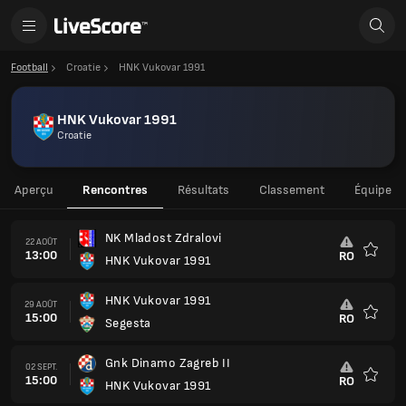
Football
Croatie
HNK Vukovar 1991
HNK Vukovar 1991
Croatie
Aperçu
Rencontres
Résultats
Classement
Équipe
NK Mladost Zdralovi
22 AOÛT
13:00
RO
HNK Vukovar 1991
Favoris
HNK Vukovar 1991
29 AOÛT
15:00
RO
Segesta
Favoris
Gnk Dinamo Zagreb II
02 SEPT.
15:00
RO
HNK Vukovar 1991
Favoris