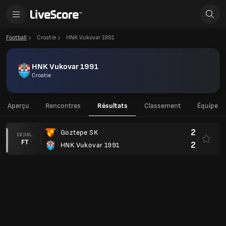
Football
Croatie
HNK Vukovar 1991
HNK Vukovar 1991
Croatie
Aperçu
Rencontres
Résultats
Classement
Équipe
2
Goztepe SK
19 JUIL.
FT
2
HNK Vukovar 1991