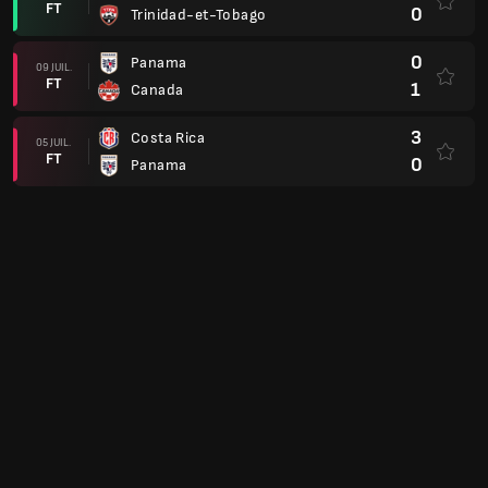
FT
0
Trinidad-et-Tobago
0
Panama
09 JUIL.
FT
1
Canada
3
Costa Rica
05 JUIL.
FT
0
Panama