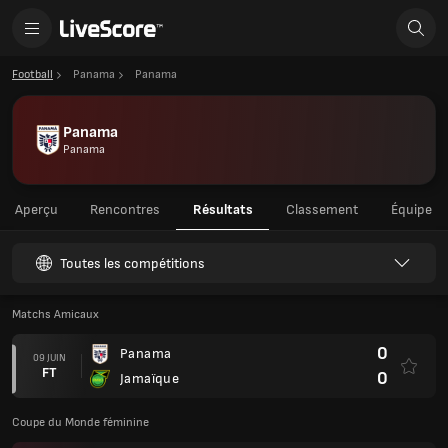
Football
Panama
Panama
Panama
Panama
Aperçu
Rencontres
Résultats
Classement
Équipe
Toutes les compétitions
Matchs Amicaux
0
Panama
09 JUIN
FT
0
Jamaïque
Coupe du Monde féminine