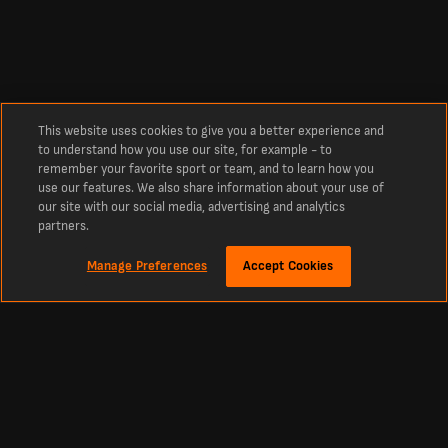
This website uses cookies to give you a better experience and
to understand how you use our site, for example - to
remember your favorite sport or team, and to learn how you
use our features. We also share information about your use of
our site with our social media, advertising and analytics
partners.
Manage Preferences
Accept Cookies
À propos
Derniers résultats de football en direct sur LiveScore
La référence incontournable des scores en direct de football, cricket, tennis,
basketball, hockey et bien plus encore. LiveScore vous tient informé des derniers
résultats et des actualités footballistiques à l’échelle mondiale. Retrouvez les