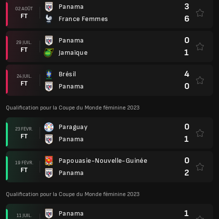
3
Panama
02 AOÛT
FT
6
France Femmes
0
Panama
29 JUIL.
FT
1
Jamaïque
4
Brésil
24 JUIL.
FT
0
Panama
Qualification pour la Coupe du Monde féminine 2023
0
Paraguay
23 FÉVR.
FT
1
Panama
0
Papouasie-Nouvelle-Guinée
19 FÉVR.
FT
2
Panama
Qualification pour la Coupe du Monde féminine 2023
1
Panama
11 JUIL.