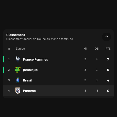
Classement
Classement actuel de Coupe du Monde féminine
#
Équipe
MJ
DB
PTS
France Femmes
7
1
3
4
Jamaïque
5
2
3
1
Brésil
4
3
3
3
Panama
0
4
3
-8