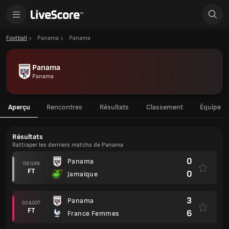
Football
Panama
Panama
Panama
Panama
Aperçu
Rencontres
Résultats
Classement
Équipe
Résultats
Rattraper les derniers matchs de Panama
0
Panama
09 JUIN
FT
0
Jamaïque
3
Panama
02 AOÛT
FT
6
France Femmes