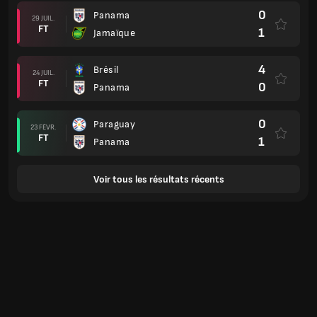
0
Panama
29 JUIL.
FT
1
Jamaïque
4
Brésil
24 JUIL.
FT
0
Panama
0
Paraguay
23 FÉVR.
FT
1
Panama
Voir tous les résultats récents