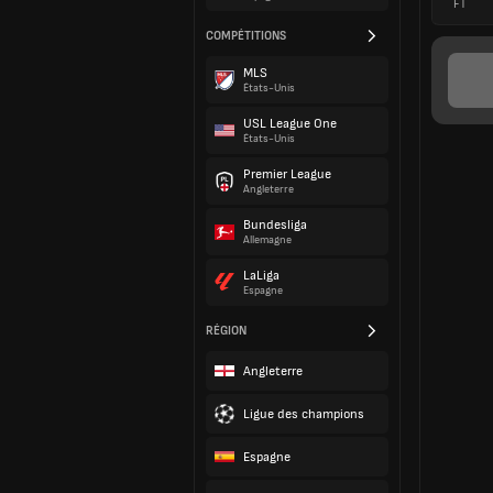
FT
COMPÉTITIONS
MLS
États-Unis
USL League One
États-Unis
Premier League
Angleterre
Bundesliga
Allemagne
LaLiga
Espagne
RÉGION
Angleterre
Ligue des champions
Espagne