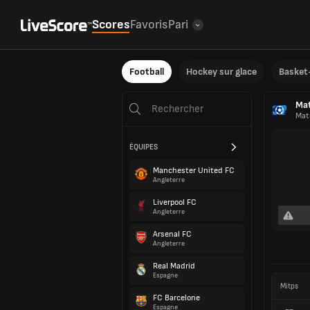
Scores
Favoris
Pari
Football
Hockey sur glace
Basket-
Ma
Mat
ÉQUIPES
Manchester United FC
Angleterre
Liverpool FC
Angleterre
Arsenal FC
Angleterre
Real Madrid
Espagne
Mitps
FC Barcelone
Espagne