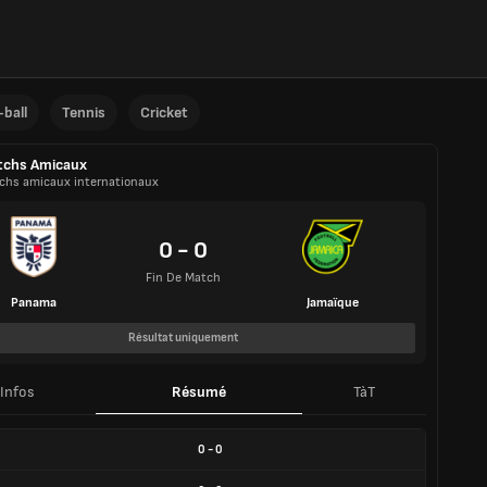
ball
Tennis
Cricket
tchs Amicaux
chs amicaux internationaux
0 - 0
Fin De Match
Panama
Jamaïque
Résultat uniquement
Infos
Résumé
TàT
0
-
0