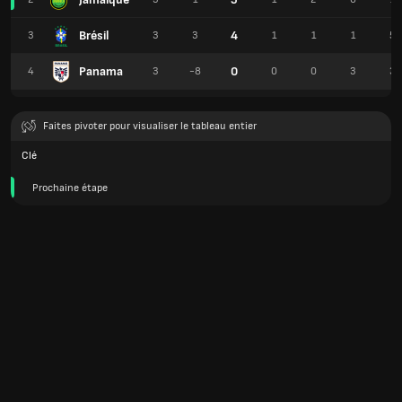
Brésil
4
3
3
3
1
1
1
5
Panama
0
4
3
-8
0
0
3
3
Faites pivoter pour visualiser le tableau entier
Clé
Prochaine étape