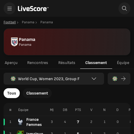
Football
Panama
Panama
Panama
Panama
Aperçu
Rencontres
Résultats
Classement
Équipe
World Cup, Women 2023, Group F
Tous
Classement
#
Équipe
MJ
DB
PTS
V
N
D
PR
France
7
1
3
4
2
1
0
8
Femmes
Jamaïque
5
2
3
1
1
2
0
1