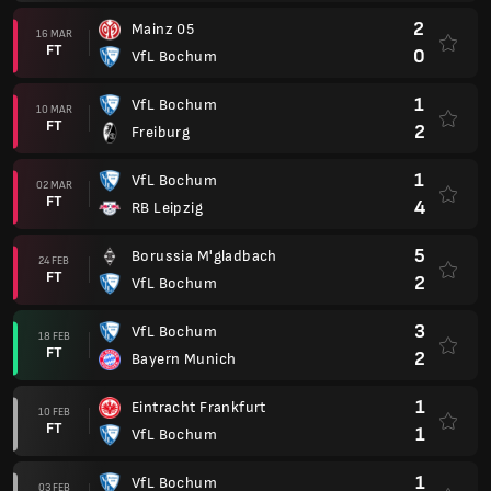
2
Mainz 05
16 MAR
FT
0
VfL Bochum
1
VfL Bochum
10 MAR
FT
2
Freiburg
1
VfL Bochum
02 MAR
FT
4
RB Leipzig
5
Borussia M'gladbach
24 FEB
FT
2
VfL Bochum
3
VfL Bochum
18 FEB
FT
2
Bayern Munich
1
Eintracht Frankfurt
10 FEB
FT
1
VfL Bochum
1
VfL Bochum
03 FEB