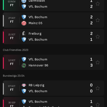
1
Darmstadt
03 NOV
FT
2
VfL Bochum
2
VfL Bochum
27 OCT
FT
2
Mainz 05
2
Freiburg
21 OCT
FT
1
VfL Bochum
Club Friendlies 2023
1
VfL Bochum
12 OCT
FT
3
Hannover 96
Bundesliga 23/24
0
RB Leipzig
07 OCT
FT
0
VfL Bochum
1
VfL Bochum
30 SEP
FT