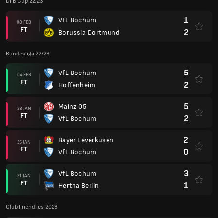
DFB Cup 22/23
1
VfL Bochum
08 FEB
FT
2
Borussia Dortmund
Bundesliga 22/23
5
VfL Bochum
04 FEB
FT
2
Hoffenheim
5
Mainz 05
28 JAN
FT
2
VfL Bochum
2
Bayer Leverkusen
25 JAN
FT
0
VfL Bochum
3
VfL Bochum
21 JAN
FT
1
Hertha Berlin
Club Friendlies 2023