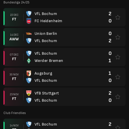
Bundesliga 24/25
2
VfL Bochum
22 DEC
FT
0
FC Heidenheim
0
Union Berlin
14 DEC
AWW
2
VfL Bochum
0
VfL Bochum
07 DEC
FT
1
Werder Bremen
1
Augsburg
30 NOV
FT
0
VfL Bochum
2
VfB Stuttgart
23 NOV
FT
0
VfL Bochum
Club Friendlies
2
VfL Bochum
14 NOV