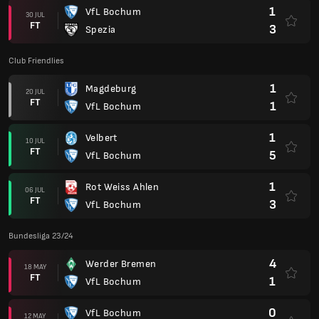
1
VfL Bochum
30 JUL
FT
3
Spezia
Club Friendlies
1
Magdeburg
20 JUL
FT
1
VfL Bochum
1
Velbert
10 JUL
FT
5
VfL Bochum
1
Rot Weiss Ahlen
06 JUL
FT
3
VfL Bochum
Bundesliga 23/24
4
Werder Bremen
18 MAY
FT
1
VfL Bochum
0
VfL Bochum
12 MAY