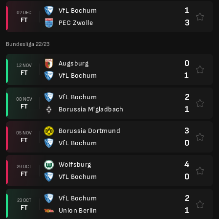
1
VfL Bochum
07 DEC
FT
3
PEC Zwolle
Bundesliga 22/23
0
Augsburg
12 NOV
FT
1
VfL Bochum
2
VfL Bochum
08 NOV
FT
1
Borussia M'gladbach
3
Borussia Dortmund
05 NOV
FT
0
VfL Bochum
4
Wolfsburg
29 OCT
FT
0
VfL Bochum
2
VfL Bochum
23 OCT
FT
1
Union Berlin