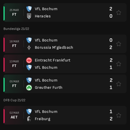
2
VfL Bochum
25 MAR
FT
0
Heracles
Bundesliga 21/22
0
VfL Bochum
18 MAR
FT
2
Borussia M'gladbach
2
Eintracht Frankfurt
13 MAR
FT
1
VfL Bochum
2
VfL Bochum
05 MAR
FT
1
Greuther Furth
DFB Cup 21/22
1
VfL Bochum
02 MAR
AET
2
Freiburg