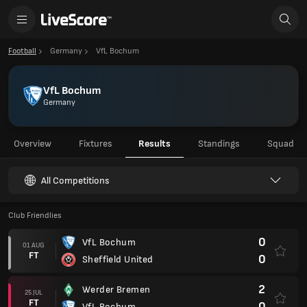
Football
Germany
VfL Bochum
VfL Bochum
Germany
Overview
Fixtures
Results
Standings
Squad
All Competitions
Club Friendlies
0
VfL Bochum
01 AUG
FT
0
Sheffield United
2
Werder Bremen
25 JUL
FT
0
VfL Bochum