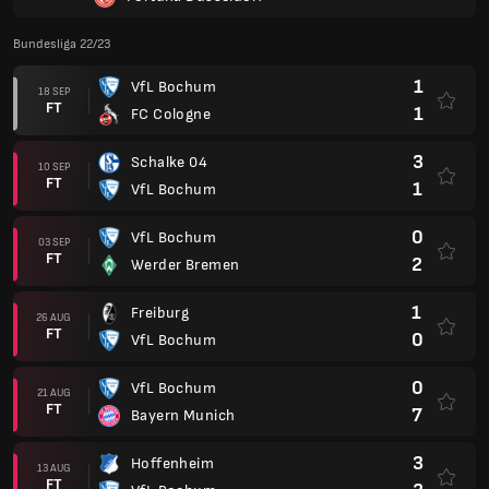
Bundesliga 22/23
1
VfL Bochum
18 SEP
FT
1
FC Cologne
3
Schalke 04
10 SEP
FT
1
VfL Bochum
0
VfL Bochum
03 SEP
FT
2
Werder Bremen
1
Freiburg
26 AUG
FT
0
VfL Bochum
0
VfL Bochum
21 AUG
FT
7
Bayern Munich
3
Hoffenheim
13 AUG
FT