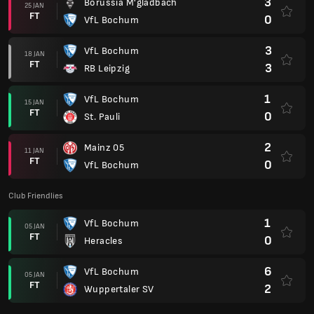
3
Borussia M'gladbach
25 JAN
FT
0
VfL Bochum
3
VfL Bochum
18 JAN
FT
3
RB Leipzig
1
VfL Bochum
15 JAN
FT
0
St. Pauli
2
Mainz 05
11 JAN
FT
0
VfL Bochum
Club Friendlies
1
VfL Bochum
05 JAN
FT
0
Heracles
6
VfL Bochum
05 JAN
FT
2
Wuppertaler SV