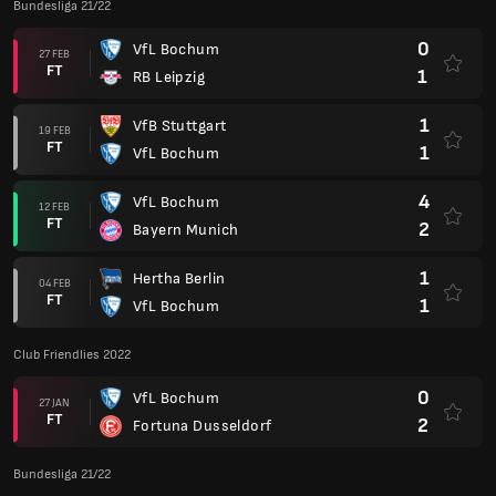
Bundesliga 21/22
0
VfL Bochum
27 FEB
FT
1
RB Leipzig
1
VfB Stuttgart
19 FEB
FT
1
VfL Bochum
4
VfL Bochum
12 FEB
FT
2
Bayern Munich
1
Hertha Berlin
04 FEB
FT
1
VfL Bochum
Club Friendlies 2022
0
VfL Bochum
27 JAN
FT
2
Fortuna Dusseldorf
Bundesliga 21/22