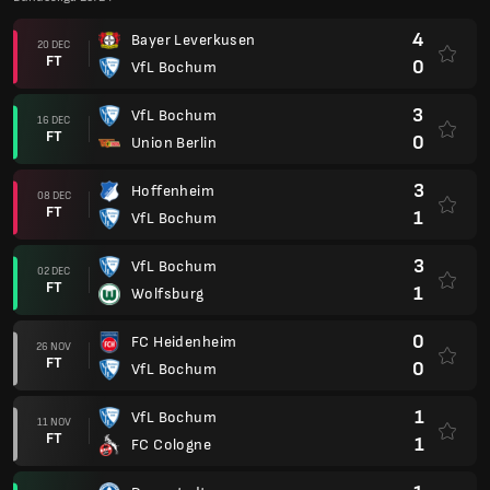
4
Bayer Leverkusen
20 DEC
FT
0
VfL Bochum
3
VfL Bochum
16 DEC
FT
0
Union Berlin
3
Hoffenheim
08 DEC
FT
1
VfL Bochum
3
VfL Bochum
02 DEC
FT
1
Wolfsburg
0
FC Heidenheim
26 NOV
FT
0
VfL Bochum
1
VfL Bochum
11 NOV
FT
1
FC Cologne