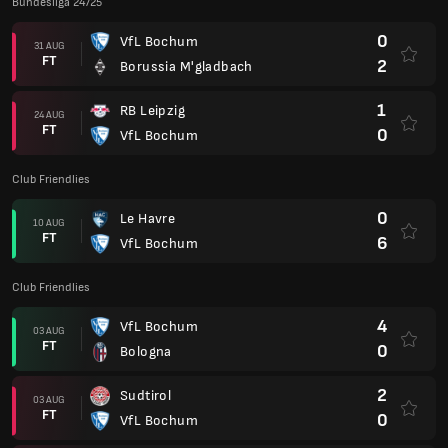
Bundesliga 24/25
0
VfL Bochum
31 AUG
FT
2
Borussia M'gladbach
1
RB Leipzig
24 AUG
FT
0
VfL Bochum
Club Friendlies
0
Le Havre
10 AUG
FT
6
VfL Bochum
Club Friendlies
4
VfL Bochum
03 AUG
FT
0
Bologna
2
Sudtirol
03 AUG
FT
0
VfL Bochum