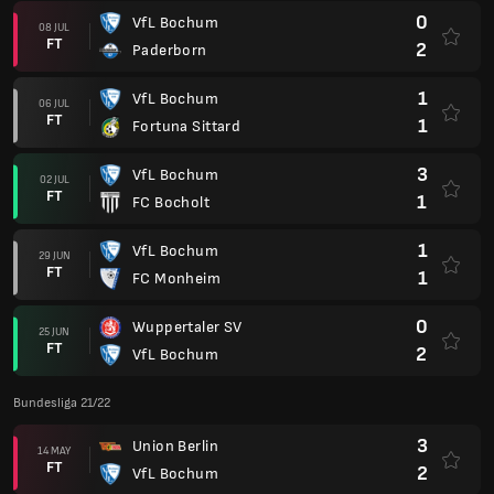
0
VfL Bochum
08 JUL
FT
2
Paderborn
1
VfL Bochum
06 JUL
FT
1
Fortuna Sittard
3
VfL Bochum
02 JUL
FT
1
FC Bocholt
1
VfL Bochum
29 JUN
FT
1
FC Monheim
0
Wuppertaler SV
25 JUN
FT
2
VfL Bochum
Bundesliga 21/22
3
Union Berlin
14 MAY
FT
2
VfL Bochum