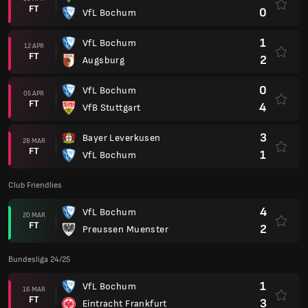
FT
0
VfL Bochum
1
VfL Bochum
12 APR
FT
2
Augsburg
0
VfL Bochum
05 APR
FT
4
VfB Stuttgart
3
Bayer Leverkusen
28 MAR
FT
1
VfL Bochum
Club Friendlies
4
VfL Bochum
20 MAR
FT
2
Preussen Muenster
Bundesliga 24/25
1
VfL Bochum
16 MAR
FT
3
Eintracht Frankfurt