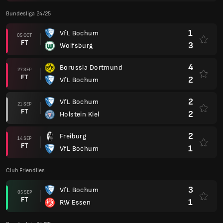
Bundesliga 24/25
1
VfL Bochum
05 OCT
FT
3
Wolfsburg
4
Borussia Dortmund
27 SEP
FT
2
VfL Bochum
2
VfL Bochum
21 SEP
FT
2
Holstein Kiel
2
Freiburg
14 SEP
FT
1
VfL Bochum
Club Friendlies
3
VfL Bochum
05 SEP
FT
1
RW Essen