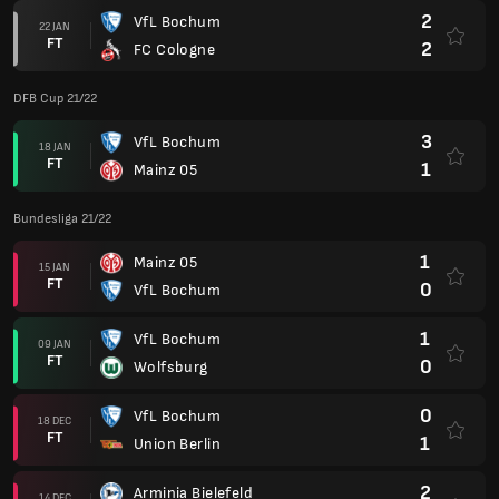
2
VfL Bochum
22 JAN
FT
2
FC Cologne
DFB Cup 21/22
3
VfL Bochum
18 JAN
FT
1
Mainz 05
Bundesliga 21/22
1
Mainz 05
15 JAN
FT
0
VfL Bochum
1
VfL Bochum
09 JAN
FT
0
Wolfsburg
0
VfL Bochum
18 DEC
FT
1
Union Berlin
2
Arminia Bielefeld
14 DEC