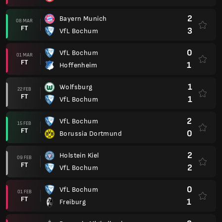
2
Bayern Munich
08 MAR
FT
3
VfL Bochum
0
VfL Bochum
01 MAR
FT
1
Hoffenheim
1
Wolfsburg
22 FEB
FT
1
VfL Bochum
2
VfL Bochum
15 FEB
FT
0
Borussia Dortmund
2
Holstein Kiel
09 FEB
FT
2
VfL Bochum
0
VfL Bochum
01 FEB
FT
1
Freiburg