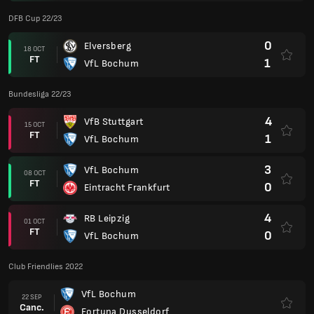
DFB Cup 22/23
0
Elversberg
18 OCT
FT
1
VfL Bochum
Bundesliga 22/23
4
VfB Stuttgart
15 OCT
FT
1
VfL Bochum
3
VfL Bochum
08 OCT
FT
0
Eintracht Frankfurt
4
RB Leipzig
01 OCT
FT
0
VfL Bochum
Club Friendlies 2022
VfL Bochum
22 SEP
Canc.
Fortuna Dusseldorf