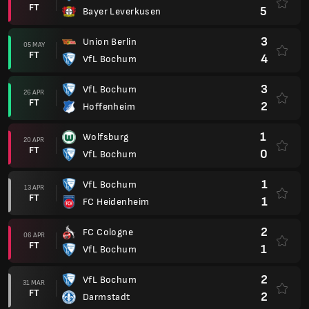
FT
5
Bayer Leverkusen
3
Union Berlin
05 MAY
FT
4
VfL Bochum
3
VfL Bochum
26 APR
FT
2
Hoffenheim
1
Wolfsburg
20 APR
FT
0
VfL Bochum
1
VfL Bochum
13 APR
FT
1
FC Heidenheim
2
FC Cologne
06 APR
FT
1
VfL Bochum
2
VfL Bochum
31 MAR
FT
2
Darmstadt