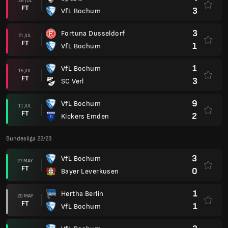
26 JUL
FT
3
VfL Bochum
3
Fortuna Dusseldorf
21 JUL
FT
1
VfL Bochum
1
VfL Bochum
15 JUL
FT
3
SC Verl
9
VfL Bochum
11 JUL
FT
2
Kickers Emden
Bundesliga 22/23
3
VfL Bochum
27 MAY
FT
0
Bayer Leverkusen
1
Hertha Berlin
20 MAY
FT
1
VfL Bochum