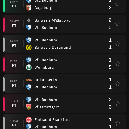
3
VfL Bochum
13 MAY
FT
2
Augsburg
2
Borussia M'gladbach
06 MAY
FT
0
VfL Bochum
1
VfL Bochum
28 APR
FT
1
Borussia Dortmund
1
VfL Bochum
22 APR
FT
5
Wolfsburg
1
Union Berlin
16 APR
FT
1
VfL Bochum
2
VfL Bochum
09 APR
FT
3
VfB Stuttgart
1
Eintracht Frankfurt
31 MAR
FT
1
VfL Bochum