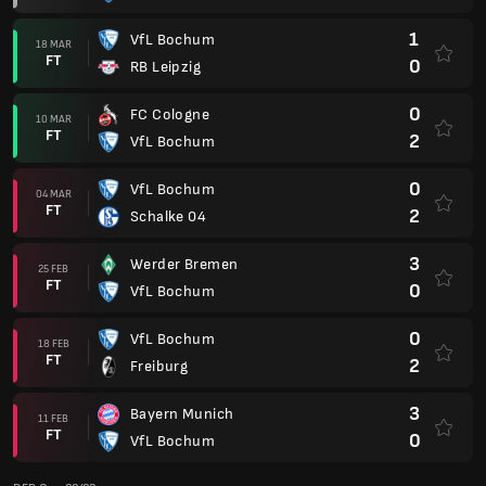
1
VfL Bochum
18 MAR
FT
0
RB Leipzig
0
FC Cologne
10 MAR
FT
2
VfL Bochum
0
VfL Bochum
04 MAR
FT
2
Schalke 04
3
Werder Bremen
25 FEB
FT
0
VfL Bochum
0
VfL Bochum
18 FEB
FT
2
Freiburg
3
Bayern Munich
11 FEB
FT
0
VfL Bochum