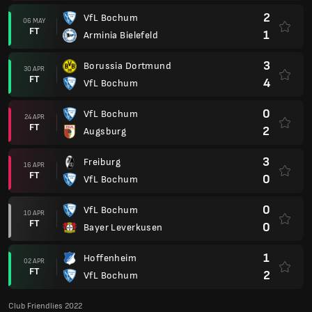
2
VfL Bochum
06 MAY
FT
1
Arminia Bielefeld
3
Borussia Dortmund
30 APR
FT
4
VfL Bochum
0
VfL Bochum
24 APR
FT
2
Augsburg
3
Freiburg
16 APR
FT
0
VfL Bochum
0
VfL Bochum
10 APR
FT
0
Bayer Leverkusen
1
Hoffenheim
02 APR
FT
2
VfL Bochum
Club Friendlies 2022