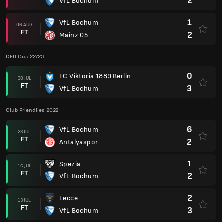
2
VfL Bochum
1
VfL Bochum
06 AUG
FT
2
Mainz 05
DFB Cup 22/23
0
FC Viktoria 1889 Berlin
30 JUL
FT
3
VfL Bochum
Club Friendlies 2022
6
VfL Bochum
23 JUL
FT
2
Antalyaspor
1
Spezia
16 JUL
FT
2
VfL Bochum
2
Lecce
13 JUL
FT
3
VfL Bochum