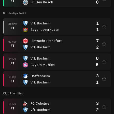
FT
0
FC Den Bosch
Bundesliga 24/25
1
VfL Bochum
09 NOV
FT
1
Bayer Leverkusen
7
Eintracht Frankfurt
02 NOV
FT
2
VfL Bochum
0
VfL Bochum
27 OCT
FT
5
Bayern Munich
3
Hoffenheim
19 OCT
FT
1
VfL Bochum
Club Friendlies
3
FC Cologne
10 OCT
FT
2
VfL Bochum