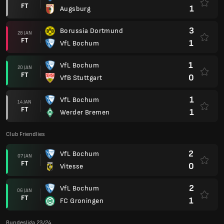
FT
1
Augsburg
3
Borussia Dortmund
28 JAN
FT
1
VfL Bochum
1
VfL Bochum
20 JAN
FT
0
VfB Stuttgart
1
VfL Bochum
14 JAN
FT
1
Werder Bremen
Club Friendlies
2
VfL Bochum
07 JAN
FT
0
Vitesse
2
VfL Bochum
06 JAN
FT
1
FC Groningen
Bundesliga 23/24