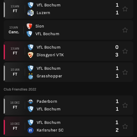
1
VfL Bochum
13 JAN
FT
1
Luzern
Sion
13 JAN
Canc.
VfL Bochum
0
VfL Bochum
13 JAN
FT
3
Diosgyori VTK
1
VfL Bochum
10 JAN
FT
1
Grasshopper
Club Friendlies 2022
1
Paderborn
16 DEC
FT
1
VfL Bochum
1
VfL Bochum
10 DEC
FT
2
Karlsruher SC