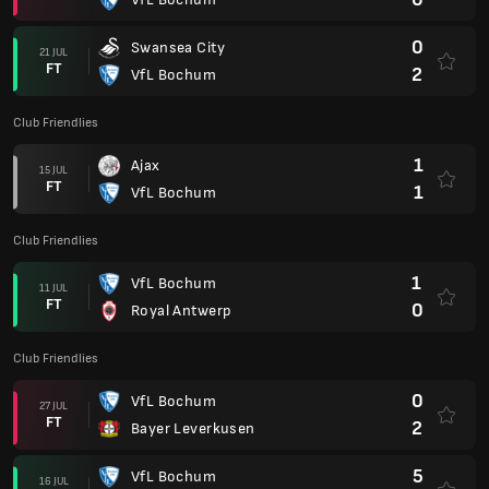
0
Swansea City
21 JUL
FT
2
VfL Bochum
Club Friendlies
1
Ajax
15 JUL
FT
1
VfL Bochum
Club Friendlies
1
VfL Bochum
11 JUL
FT
0
Royal Antwerp
Club Friendlies
0
VfL Bochum
27 JUL
FT
2
Bayer Leverkusen
5
VfL Bochum
16 JUL