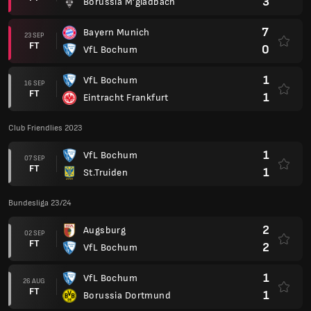
3
Borussia M'gladbach
7
Bayern Munich
23 SEP
FT
0
VfL Bochum
1
VfL Bochum
16 SEP
FT
1
Eintracht Frankfurt
Club Friendlies 2023
1
VfL Bochum
07 SEP
FT
1
St.Truiden
Bundesliga 23/24
2
Augsburg
02 SEP
FT
2
VfL Bochum
1
VfL Bochum
26 AUG
FT
1
Borussia Dortmund