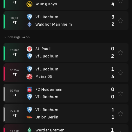
FT
4
Young Boys
3
VfL Bochum
16 JUL
FT
2
Waldhof Mannheim
Bundesliga 24/25
0
St. Pauli
17 MAY
FT
2
VfL Bochum
1
VfL Bochum
10 MAY
FT
4
Mainz 05
0
FC Heidenheim
02 MAY
FT
0
VfL Bochum
1
VfL Bochum
27 APR
FT
1
Union Berlin
1
Werder Bremen
19 APR