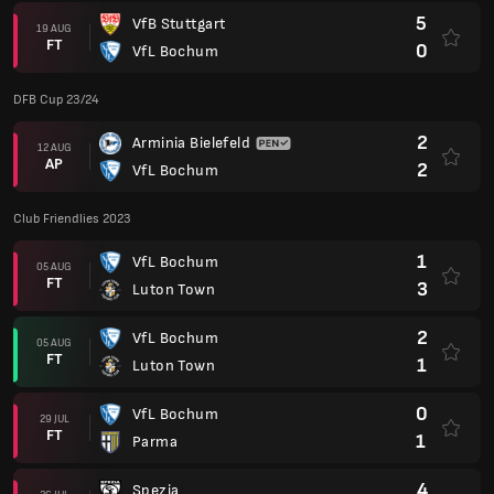
5
VfB Stuttgart
19 AUG
FT
0
VfL Bochum
DFB Cup 23/24
2
Arminia Bielefeld
12 AUG
AP
2
VfL Bochum
Club Friendlies 2023
1
VfL Bochum
05 AUG
FT
3
Luton Town
2
VfL Bochum
05 AUG
FT
1
Luton Town
0
VfL Bochum
29 JUL
FT
1
Parma
4
Spezia