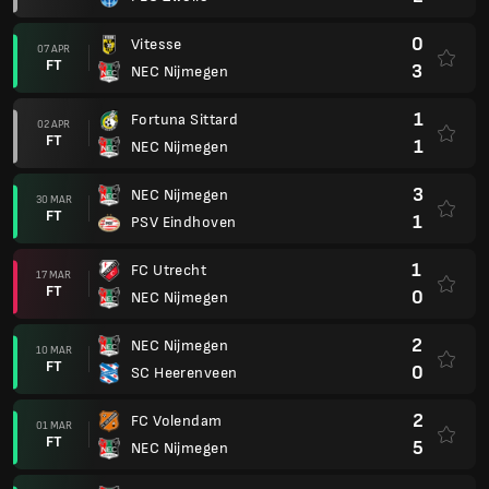
0
Vitesse
07 APR
FT
3
NEC Nijmegen
1
Fortuna Sittard
02 APR
FT
1
NEC Nijmegen
3
NEC Nijmegen
30 MAR
FT
1
PSV Eindhoven
1
FC Utrecht
17 MAR
FT
0
NEC Nijmegen
2
NEC Nijmegen
10 MAR
FT
0
SC Heerenveen
2
FC Volendam
01 MAR
FT
5
NEC Nijmegen