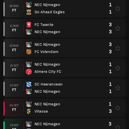
1
NEC Nijmegen
26 NOV
FT
1
Go Ahead Eagles
3
FC Twente
11 NOV
FT
3
NEC Nijmegen
3
NEC Nijmegen
05 NOV
FT
3
FC Volendam
1
NEC Nijmegen
21 OCT
FT
1
Almere City FC
1
SC Heerenveen
07 OCT
FT
1
NEC Nijmegen
1
NEC Nijmegen
01 OCT
FT
3
Vitesse
3
NEC Nijmegen
23 SEP