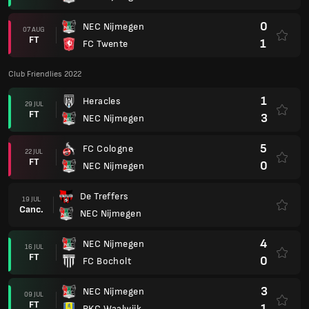
0
NEC Nijmegen
07 AUG
FT
1
FC Twente
Club Friendlies 2022
1
Heracles
29 JUL
FT
3
NEC Nijmegen
5
FC Cologne
22 JUL
FT
0
NEC Nijmegen
De Treffers
19 JUL
Canc.
NEC Nijmegen
4
NEC Nijmegen
16 JUL
FT
0
FC Bocholt
3
NEC Nijmegen
09 JUL
FT
1
RKC Waalwijk