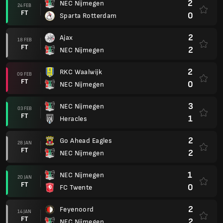
2
NEC Nijmegen
24 FEB
FT
0
Sparta Rotterdam
2
Ajax
18 FEB
FT
2
NEC Nijmegen
2
RKC Waalwijk
09 FEB
FT
0
NEC Nijmegen
3
NEC Nijmegen
03 FEB
FT
1
Heracles
2
Go Ahead Eagles
28 JAN
FT
2
NEC Nijmegen
1
NEC Nijmegen
20 JAN
FT
0
FC Twente
2
Feyenoord
14 JAN
FT
2
NEC Nijmegen