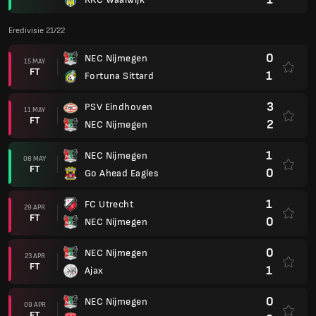
Eredivisie 21/22
0
NEC Nijmegen
15 MAY
FT
1
Fortuna Sittard
3
PSV Eindhoven
11 MAY
FT
2
NEC Nijmegen
1
NEC Nijmegen
08 MAY
FT
0
Go Ahead Eagles
1
FC Utrecht
29 APR
FT
0
NEC Nijmegen
0
NEC Nijmegen
23 APR
FT
1
Ajax
0
NEC Nijmegen
09 APR
FT