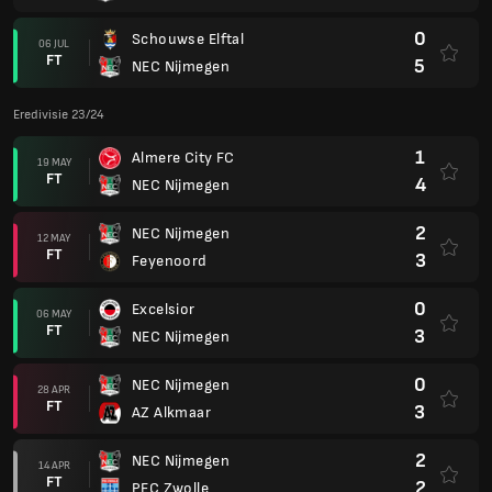
0
Schouwse Elftal
06 JUL
FT
5
NEC Nijmegen
Eredivisie 23/24
1
Almere City FC
19 MAY
FT
4
NEC Nijmegen
2
NEC Nijmegen
12 MAY
FT
3
Feyenoord
0
Excelsior
06 MAY
FT
3
NEC Nijmegen
0
NEC Nijmegen
28 APR
FT
3
AZ Alkmaar
2
NEC Nijmegen
14 APR
FT
2
PEC Zwolle