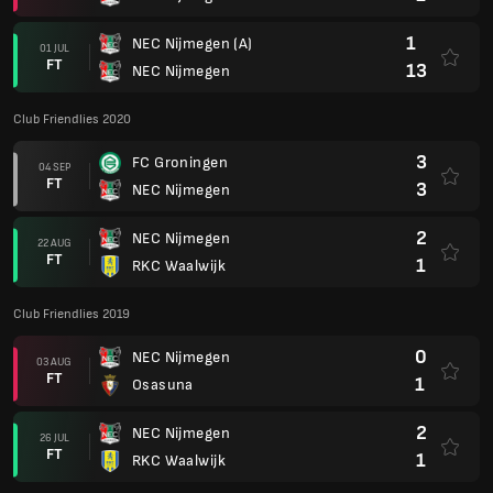
1
NEC Nijmegen (A)
01 JUL
FT
13
NEC Nijmegen
Club Friendlies 2020
3
FC Groningen
04 SEP
FT
3
NEC Nijmegen
2
NEC Nijmegen
22 AUG
FT
1
RKC Waalwijk
Club Friendlies 2019
0
NEC Nijmegen
03 AUG
FT
1
Osasuna
2
NEC Nijmegen
26 JUL
FT
1
RKC Waalwijk