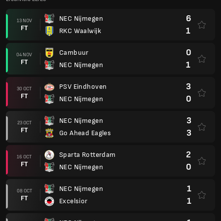
6
NEC Nijmegen
13 NOV
FT
1
RKC Waalwijk
0
Cambuur
04 NOV
FT
1
NEC Nijmegen
3
PSV Eindhoven
30 OCT
FT
0
NEC Nijmegen
3
NEC Nijmegen
23 OCT
FT
3
Go Ahead Eagles
2
Sparta Rotterdam
16 OCT
FT
0
NEC Nijmegen
1
NEC Nijmegen
08 OCT
FT
1
Excelsior