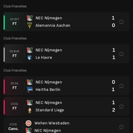
Club Friendlies
1
NEC Nijmegen
10 OCT
FT
0
Alemannia Aachen
Club Friendlies
1
NEC Nijmegen
02 AUG
FT
1
Le Havre
Club Friendlies
0
NEC Nijmegen
20 JUL
FT
1
Hertha Berlin
1
NEC Nijmegen
13 JUL
FT
2
Standard Liege
Wehen Wiesbaden
13 JUL
Canc.
NEC Nijmegen