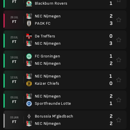
FT
1
Blackburn Rovers
2
NEC Nijmegen
26 JUL
FT
3
PAOK FC
0
De Treffers
23 JUL
FT
3
NEC Nijmegen
1
FC Groningen
19 JUL
FT
2
NEC Nijmegen
1
NEC Nijmegen
12 JUL
FT
0
Kaizer Chiefs
2
NEC Nijmegen
05 JUL
FT
1
Sportfreunde Lotte
2
Borussia M'gladbach
05 JAN
FT
2
NEC Nijmegen