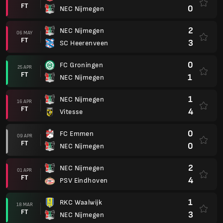
FT
0
NEC Nijmegen
2
NEC Nijmegen
06 MAY
FT
3
SC Heerenveen
0
FC Groningen
25 APR
FT
1
NEC Nijmegen
1
NEC Nijmegen
16 APR
FT
4
Vitesse
0
FC Emmen
09 APR
FT
0
NEC Nijmegen
2
NEC Nijmegen
01 APR
FT
4
PSV Eindhoven
1
RKC Waalwijk
18 MAR
FT
3
NEC Nijmegen