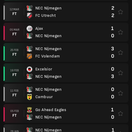
2
NEC Nijmegen
12 MAR
FT
2
FC Utrecht
1
Ajax
05 MAR
FT
0
NEC Nijmegen
3
NEC Nijmegen
25 FEB
FT
0
FC Volendam
0
Excelsior
19 FEB
FT
3
NEC Nijmegen
0
NEC Nijmegen
11 FEB
FT
0
Cambuur
1
Go Ahead Eagles
05 FEB
FT
0
NEC Nijmegen
1
NEC Nijmegen
28 JAN