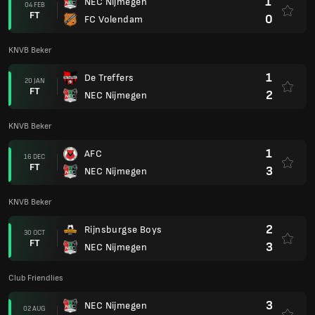
1
NEC Nijmegen
04 FEB
FT
0
FC Volendam
KNVB Beker
1
De Treffers
20 JAN
FT
2
NEC Nijmegen
KNVB Beker
1
AFC
16 DEC
FT
3
NEC Nijmegen
KNVB Beker
2
Rijnsburgse Boys
30 OCT
FT
3
NEC Nijmegen
Club Friendlies
3
NEC Nijmegen
02 AUG