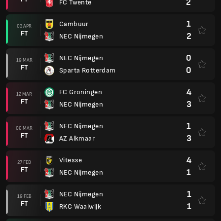
2
FC Twente
1
Cambuur
03 APR
FT
2
NEC Nijmegen
0
NEC Nijmegen
19 MAR
FT
0
Sparta Rotterdam
4
FC Groningen
12 MAR
FT
3
NEC Nijmegen
1
NEC Nijmegen
06 MAR
FT
3
AZ Alkmaar
4
Vitesse
27 FEB
FT
1
NEC Nijmegen
1
NEC Nijmegen
19 FEB
FT
1
RKC Waalwijk