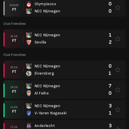
0
Olympiacos
04 AUG
FT
0
NEC Nijmegen
Club Friendlies
1
NEC Nijmegen
31 JUL
FT
2
Sevilla
Club Friendlies
0
NEC Nijmegen
25 JUL
FT
1
Elversberg
7
NEC Nijmegen
18 JUL
FT
0
Al Feiha
3
NEC Nijmegen
14 JUL
FT
1
V-Varen Nagasaki
3
Anderlecht
11 JUL