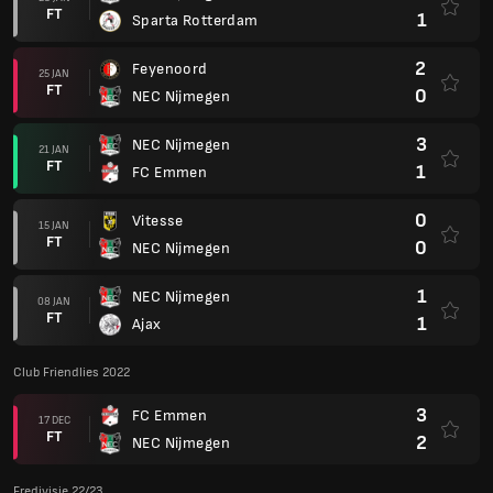
FT
1
Sparta Rotterdam
2
Feyenoord
25 JAN
FT
0
NEC Nijmegen
3
NEC Nijmegen
21 JAN
FT
1
FC Emmen
0
Vitesse
15 JAN
FT
0
NEC Nijmegen
1
NEC Nijmegen
08 JAN
FT
1
Ajax
Club Friendlies 2022
3
FC Emmen
17 DEC
FT
2
NEC Nijmegen
Eredivisie 22/23