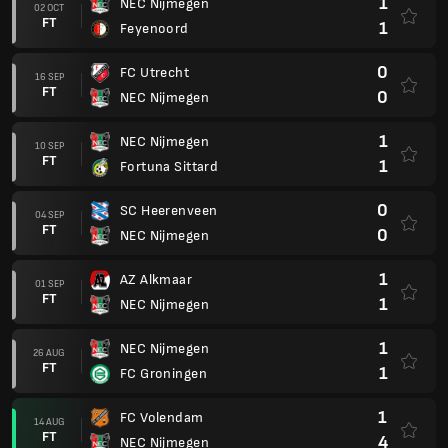
1
NEC Nijmegen
02 OCT
FT
1
Feyenoord
0
FC Utrecht
16 SEP
FT
0
NEC Nijmegen
1
NEC Nijmegen
10 SEP
FT
1
Fortuna Sittard
0
SC Heerenveen
04 SEP
FT
0
NEC Nijmegen
1
AZ Alkmaar
01 SEP
FT
1
NEC Nijmegen
1
NEC Nijmegen
26 AUG
FT
1
FC Groningen
1
FC Volendam
14 AUG
FT
4
NEC Nijmegen