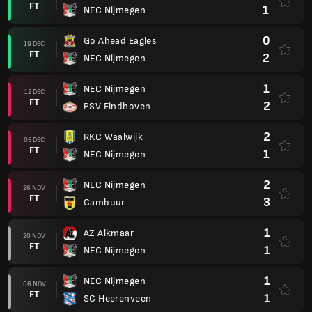
FT
1
NEC Nijmegen
0
Go Ahead Eagles
19 DEC
FT
2
NEC Nijmegen
1
NEC Nijmegen
12 DEC
FT
2
PSV Eindhoven
2
RKC Waalwijk
05 DEC
FT
1
NEC Nijmegen
2
NEC Nijmegen
26 NOV
FT
3
Cambuur
1
AZ Alkmaar
20 NOV
FT
1
NEC Nijmegen
1
NEC Nijmegen
06 NOV
FT
1
SC Heerenveen