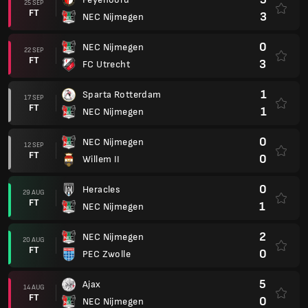
25 SEP
FT
3
NEC Nijmegen
0
NEC Nijmegen
22 SEP
FT
3
FC Utrecht
1
Sparta Rotterdam
17 SEP
FT
1
NEC Nijmegen
0
NEC Nijmegen
12 SEP
FT
0
Willem II
0
Heracles
29 AUG
FT
1
NEC Nijmegen
2
NEC Nijmegen
20 AUG
FT
0
PEC Zwolle
5
Ajax
14 AUG
FT
0
NEC Nijmegen