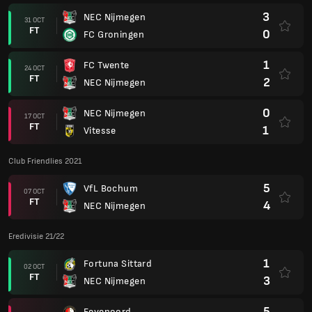
3
NEC Nijmegen
31 OCT
FT
0
FC Groningen
1
FC Twente
24 OCT
FT
2
NEC Nijmegen
0
NEC Nijmegen
17 OCT
FT
1
Vitesse
Club Friendlies 2021
5
VfL Bochum
07 OCT
FT
4
NEC Nijmegen
Eredivisie 21/22
1
Fortuna Sittard
02 OCT
FT
3
NEC Nijmegen
5
Feyenoord