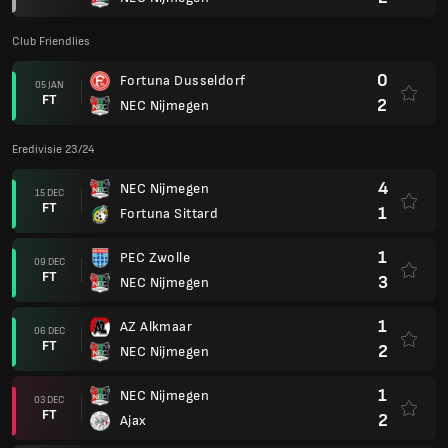
Club Friendlies
0
Fortuna Dusseldorf
05 JAN
FT
2
NEC Nijmegen
Eredivisie 23/24
4
NEC Nijmegen
15 DEC
FT
1
Fortuna Sittard
1
PEC Zwolle
09 DEC
FT
3
NEC Nijmegen
1
AZ Alkmaar
06 DEC
FT
2
NEC Nijmegen
1
NEC Nijmegen
03 DEC
FT
2
Ajax