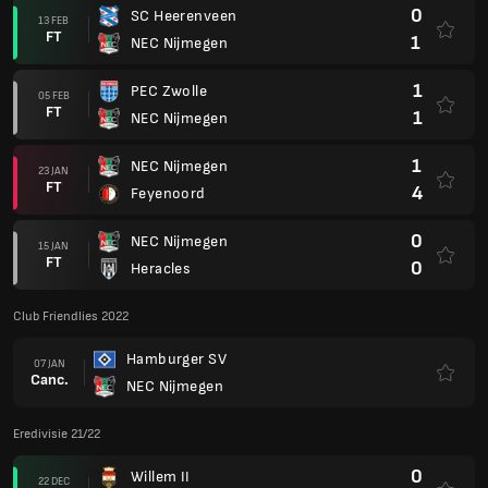
0
SC Heerenveen
13 FEB
FT
1
NEC Nijmegen
1
PEC Zwolle
05 FEB
FT
1
NEC Nijmegen
1
NEC Nijmegen
23 JAN
FT
4
Feyenoord
0
NEC Nijmegen
15 JAN
FT
0
Heracles
Club Friendlies 2022
Hamburger SV
07 JAN
Canc.
NEC Nijmegen
Eredivisie 21/22
0
Willem II
22 DEC