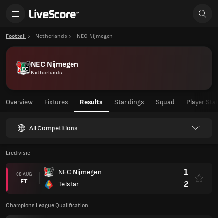
Football
Netherlands
NEC Nijmegen
NEC Nijmegen
Netherlands
Overview
Fixtures
Results
Standings
Squad
Player Sta
All Competitions
Eredivisie
1
NEC Nijmegen
08 AUG
FT
2
Telstar
Champions League Qualification