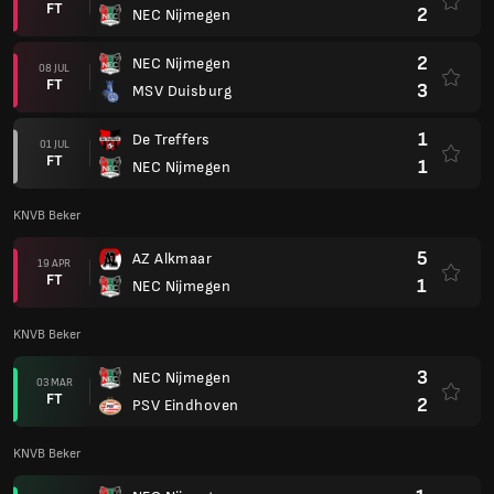
FT
2
NEC Nijmegen
2
NEC Nijmegen
08 JUL
FT
3
MSV Duisburg
1
De Treffers
01 JUL
FT
1
NEC Nijmegen
KNVB Beker
5
AZ Alkmaar
19 APR
FT
1
NEC Nijmegen
KNVB Beker
3
NEC Nijmegen
03 MAR
FT
2
PSV Eindhoven
KNVB Beker