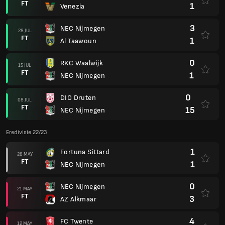
FT
1
Venezia
3
NEC Nijmegen
28 JUL
FT
1
Al Taawoun
0
RKC Waalwijk
15 JUL
FT
1
NEC Nijmegen
0
DIO Druten
08 JUL
FT
15
NEC Nijmegen
Eredivisie 22/23
1
Fortuna Sittard
28 MAY
FT
1
NEC Nijmegen
0
NEC Nijmegen
21 MAY
FT
3
AZ Alkmaar
4
FC Twente
12 MAY