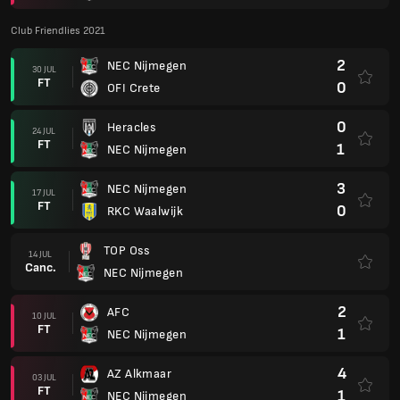
Club Friendlies 2021
2
NEC Nijmegen
30 JUL
FT
0
OFI Crete
0
Heracles
24 JUL
FT
1
NEC Nijmegen
3
NEC Nijmegen
17 JUL
FT
0
RKC Waalwijk
TOP Oss
14 JUL
Canc.
NEC Nijmegen
2
AFC
10 JUL
FT
1
NEC Nijmegen
4
AZ Alkmaar
03 JUL
FT
1
NEC Nijmegen