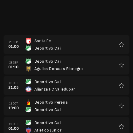
21:05
Alianza FC Valledupar
Favour
Deportivo Pereira
11 OCT
19:00
Deportivo Cali
Favour
Deportivo Cali
19 OCT
01:00
Atletico Junior
Favour
Fortaleza FC
25 OCT
19:00
Deportivo Cali
Favour
Deportivo Cali
31 OCT
01:20
Chico FC
Favour
America de Cali
04 NOV
01:20
Deportivo Cali
Favour
Deportivo Cali
08 NOV
20:30
Tolima
Favour