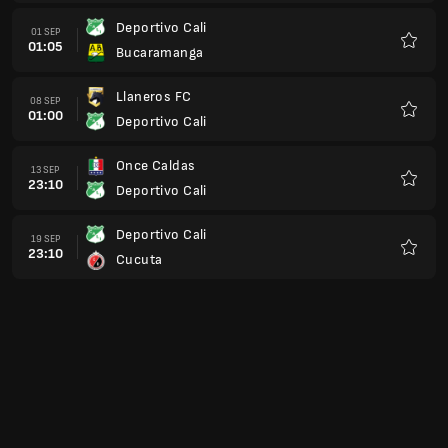
Deportivo Cali
01 SEP
01:05
Bucaramanga
Favour
Llaneros FC
08 SEP
01:00
Deportivo Cali
Favour
Once Caldas
13 SEP
23:10
Deportivo Cali
Favour
Deportivo Cali
19 SEP
23:10
Cucuta
Favour
Santa Fe
23 SEP
01:00
Deportivo Cali
Favour
Deportivo Cali
28 SEP
01:10
Aguilas Doradas Rionegro
Favour
Deportivo Cali
03 OCT