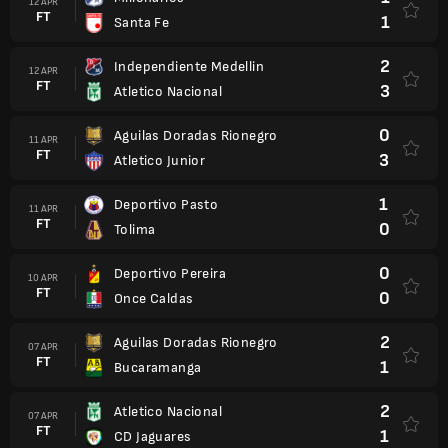
12 APR
FT
1
Santa Fe
2
Independiente Medellin
12 APR
FT
3
Atletico Nacional
0
Aguilas Doradas Rionegro
11 APR
FT
3
Atletico Junior
1
Deportivo Pasto
11 APR
FT
0
Tolima
0
Deportivo Pereira
10 APR
FT
0
Once Caldas
2
Aguilas Doradas Rionegro
07 APR
FT
1
Bucaramanga
2
Atletico Nacional
07 APR
FT
1
CD Jaguares