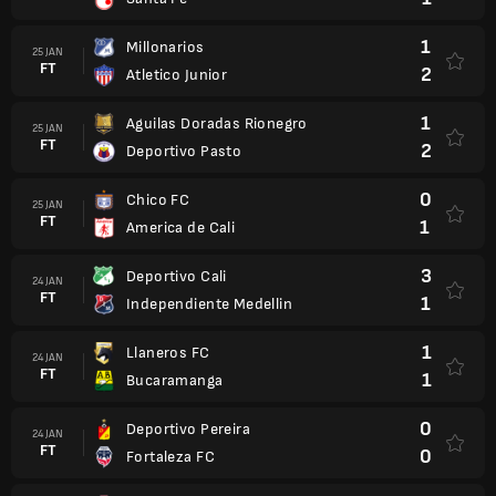
1
Millonarios
25 JAN
FT
2
Atletico Junior
1
Aguilas Doradas Rionegro
25 JAN
FT
2
Deportivo Pasto
0
Chico FC
25 JAN
FT
1
America de Cali
3
Deportivo Cali
24 JAN
FT
1
Independiente Medellin
1
Llaneros FC
24 JAN
FT
1
Bucaramanga
0
Deportivo Pereira
24 JAN
FT
0
Fortaleza FC