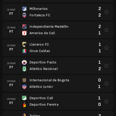
2
Millonarios
31 MAR
FT
2
Fortaleza FC
2
Independiente Medellin
30 MAR
FT
1
America de Cali
1
Llaneros FC
30 MAR
FT
1
Once Caldas
1
Deportivo Pasto
29 MAR
FT
2
Atletico Nacional
0
Internacional de Bogota
29 MAR
FT
1
Atletico Junior
1
Deportivo Cali
29 MAR
FT
0
Deportivo Pereira
3
Tolima