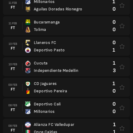
1
Millonarios
11 FEB
FT
0
Aguilas Doradas Rionegro
0
Bucaramanga
11 FEB
FT
0
Tolima
0
Llaneros FC
10 FEB
FT
1
Deportivo Pasto
1
Cucuta
10 FEB
FT
3
Independiente Medellin
1
CD Jaguares
09 FEB
FT
0
Deportivo Pereira
0
Deportivo Cali
08 FEB
FT
0
Millonarios
1
Alianza FC Valledupar
08 FEB
FT
1
Once Caldas