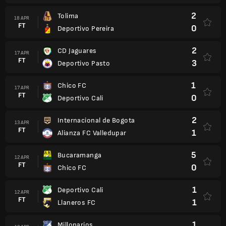
2
Tolima
18 APR
FT
0
Deportivo Pereira
2
CD Jaguares
17 APR
FT
3
Deportivo Pasto
1
Chico FC
17 APR
FT
0
Deportivo Cali
2
Internacional de Bogota
13 APR
FT
1
Alianza FC Valledupar
5
Bucaramanga
12 APR
FT
0
Chico FC
1
Deportivo Cali
12 APR
FT
1
Llaneros FC
1
Millonarios