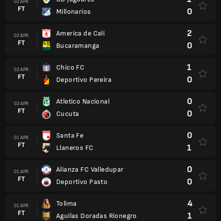
02 APR
FT
0
Millonarios
2
America de Cali
02 APR
FT
0
Bucaramanga
1
Chico FC
02 APR
FT
0
Deportivo Pereira
0
Atletico Nacional
02 APR
FT
0
Cucuta
0
Santa Fe
01 APR
FT
1
Llaneros FC
0
Alianza FC Valledupar
01 APR
FT
0
Deportivo Pasto
4
Tolima
01 APR
FT
1
Aguilas Doradas Rionegro