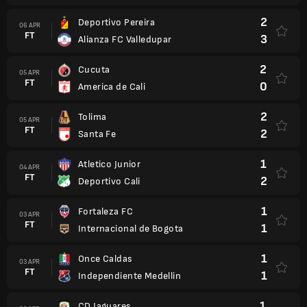
2
Deportivo Pereira
06 APR
FT
3
Alianza FC Valledupar
2
Cucuta
05 APR
FT
0
America de Cali
2
Tolima
05 APR
FT
2
Santa Fe
1
Atletico Junior
04 APR
FT
2
Deportivo Cali
1
Fortaleza FC
03 APR
FT
1
Internacional de Bogota
1
Once Caldas
03 APR
FT
1
Independiente Medellin
1
CD Jaguares