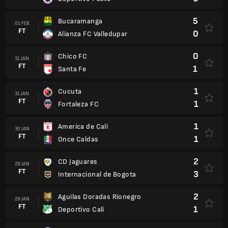
5
Bucaramanga
01 FEB
FT
0
Alianza FC Valledupar
0
Chico FC
31 JAN
FT
1
Santa Fe
1
Cucuta
31 JAN
FT
1
Fortaleza FC
1
America de Cali
30 JAN
FT
1
Once Caldas
2
CD Jaguares
29 JAN
FT
3
Internacional de Bogota
2
Aguilas Doradas Rionegro
29 JAN
FT
1
Deportivo Cali