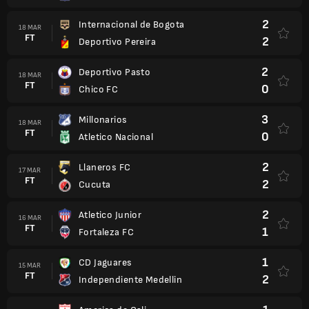
2
Internacional de Bogota
18 MAR
FT
2
Deportivo Pereira
2
Deportivo Pasto
18 MAR
FT
0
Chico FC
3
Millonarios
18 MAR
FT
0
Atletico Nacional
2
Llaneros FC
17 MAR
FT
2
Cucuta
2
Atletico Junior
16 MAR
FT
1
Fortaleza FC
1
CD Jaguares
15 MAR
FT
2
Independiente Medellin