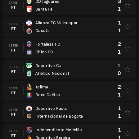
3
CD Jaguares
17 FEB
FT
1
Santa Fe
1
Alianza FC Valledupar
17 FEB
FT
1
Cucuta
2
Fortaleza FC
16 FEB
FT
1
Chico FC
1
Deportivo Cali
15 FEB
FT
0
Atletico Nacional
2
Tolima
15 FEB
FT
1
Once Caldas
1
Deportivo Pasto
15 FEB
FT
1
Internacional de Bogota
1
Independiente Medellin
14 FEB
FT
1
Deportivo Pereira