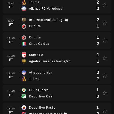
2
Tolima
24 JAN
FT
0
Alianza FC Valledupar
2
Internacional de Bogota
23 JAN
FT
1
Cucuta
1
Cucuta
19 JAN
FT
2
Once Caldas
1
Santa Fe
19 JAN
FT
1
Aguilas Doradas Rionegro
0
Atletico Junior
18 JAN
FT
2
Tolima
1
CD Jaguares
18 JAN
FT
0
Deportivo Cali
1
Deportivo Pasto
18 JAN
FT
0
Independiente Medellin