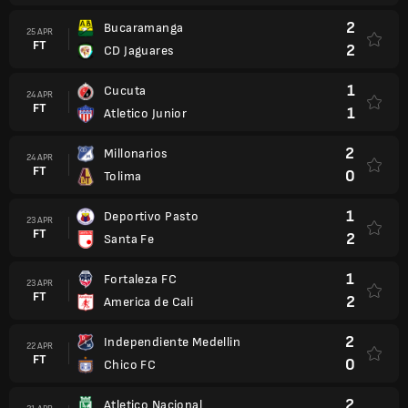
2
Bucaramanga
25 APR
FT
2
CD Jaguares
1
Cucuta
24 APR
FT
1
Atletico Junior
2
Millonarios
24 APR
FT
0
Tolima
1
Deportivo Pasto
23 APR
FT
2
Santa Fe
1
Fortaleza FC
23 APR
FT
2
America de Cali
2
Independiente Medellin
22 APR
FT
0
Chico FC
2
Atletico Nacional