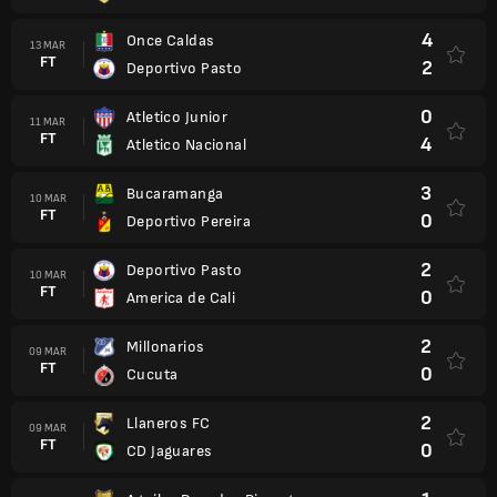
4
Once Caldas
13 MAR
FT
2
Deportivo Pasto
0
Atletico Junior
11 MAR
FT
4
Atletico Nacional
3
Bucaramanga
10 MAR
FT
0
Deportivo Pereira
2
Deportivo Pasto
10 MAR
FT
0
America de Cali
2
Millonarios
09 MAR
FT
0
Cucuta
2
Llaneros FC
09 MAR
FT
0
CD Jaguares