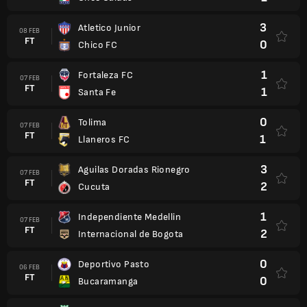
3
Atletico Junior
08 FEB
FT
0
Chico FC
1
Fortaleza FC
07 FEB
FT
1
Santa Fe
0
Tolima
07 FEB
FT
1
Llaneros FC
3
Aguilas Doradas Rionegro
07 FEB
FT
2
Cucuta
1
Independiente Medellin
07 FEB
FT
2
Internacional de Bogota
0
Deportivo Pasto
06 FEB
FT
0
Bucaramanga