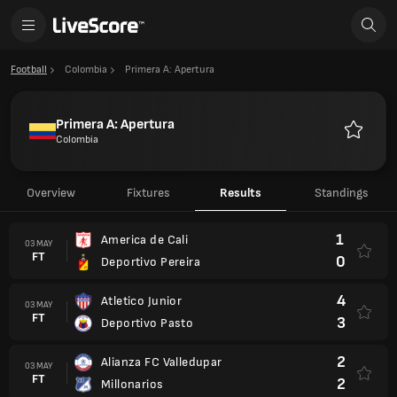
Football
Colombia
Primera A: Apertura
Primera A: Apertura
Colombia
Favourit
Overview
Fixtures
Results
Standings
1
America de Cali
03 MAY
FT
0
Deportivo Pereira
4
Atletico Junior
03 MAY
FT
3
Deportivo Pasto
2
Alianza FC Valledupar
03 MAY
FT
2
Millonarios