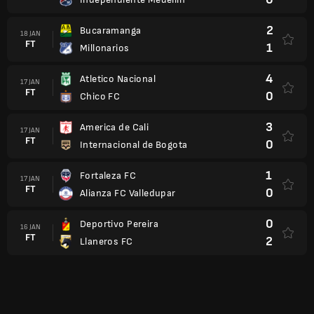
2
Bucaramanga
18 JAN
FT
1
Millonarios
4
Atletico Nacional
17 JAN
FT
0
Chico FC
3
America de Cali
17 JAN
FT
0
Internacional de Bogota
1
Fortaleza FC
17 JAN
FT
0
Alianza FC Valledupar
0
Deportivo Pereira
16 JAN
FT
2
Llaneros FC