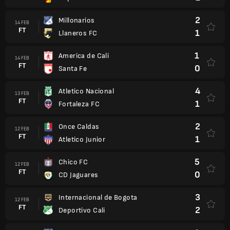
2
Millonarios
14 FEB
FT
1
Llaneros FC
1
America de Cali
14 FEB
FT
0
Santa Fe
4
Atletico Nacional
13 FEB
FT
1
Fortaleza FC
2
Once Caldas
12 FEB
FT
1
Atletico Junior
5
Chico FC
12 FEB
FT
0
CD Jaguares
3
Internacional de Bogota
12 FEB
FT
2
Deportivo Cali