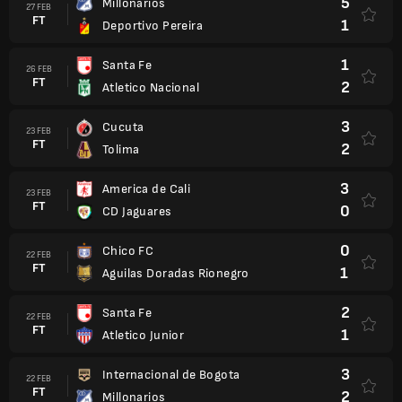
5
Millonarios
27 FEB
FT
1
Deportivo Pereira
1
Santa Fe
26 FEB
FT
2
Atletico Nacional
3
Cucuta
23 FEB
FT
2
Tolima
3
America de Cali
23 FEB
FT
0
CD Jaguares
0
Chico FC
22 FEB
FT
1
Aguilas Doradas Rionegro
2
Santa Fe
22 FEB
FT
1
Atletico Junior
3
Internacional de Bogota
22 FEB
FT
2
Millonarios