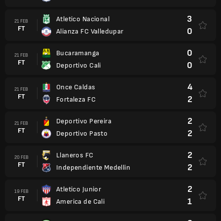
3
Atletico Nacional
21 FEB
FT
0
Alianza FC Valledupar
0
Bucaramanga
21 FEB
FT
0
Deportivo Cali
4
Once Caldas
21 FEB
FT
2
Fortaleza FC
2
Deportivo Pereira
21 FEB
FT
2
Deportivo Pasto
2
Llaneros FC
20 FEB
FT
2
Independiente Medellin
2
Atletico Junior
19 FEB
FT
1
America de Cali