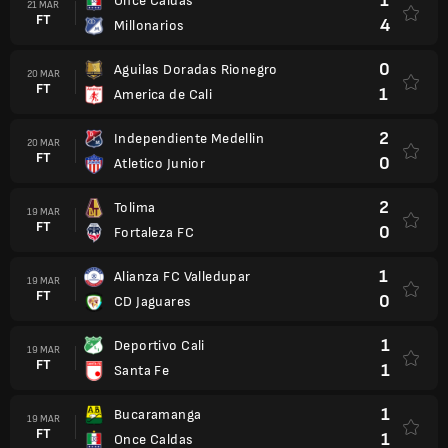
1
Once Caldas
21 MAR
FT
4
Millonarios
0
Aguilas Doradas Rionegro
20 MAR
FT
1
America de Cali
2
Independiente Medellin
20 MAR
FT
0
Atletico Junior
2
Tolima
19 MAR
FT
0
Fortaleza FC
1
Alianza FC Valledupar
19 MAR
FT
0
CD Jaguares
1
Deportivo Cali
19 MAR
FT
1
Santa Fe
1
Bucaramanga
19 MAR
FT
1
Once Caldas