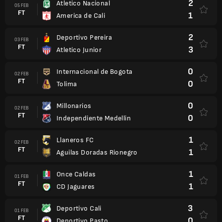
2
Atletico Nacional
05 FEB
FT
1
America de Cali
2
Deportivo Pereira
03 FEB
FT
3
Atletico Junior
0
Internacional de Bogota
02 FEB
FT
0
Tolima
0
Millonarios
02 FEB
FT
0
Independiente Medellin
1
Llaneros FC
02 FEB
FT
1
Aguilas Doradas Rionegro
1
Once Caldas
01 FEB
FT
1
CD Jaguares
3
Deportivo Cali
01 FEB
FT
0
Deportivo Pasto