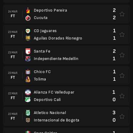
2
Deportivo Pereira
24 MAR
FT
2
Cucuta
1
CD Jaguares
23 MAR
FT
1
Aguilas Doradas Rionegro
2
Santa Fe
23 MAR
FT
1
Independiente Medellin
1
Chico FC
23 MAR
FT
1
Tolima
1
Alianza FC Valledupar
22 MAR
FT
0
Deportivo Cali
3
Atletico Nacional
22 MAR
FT
0
Internacional de Bogota