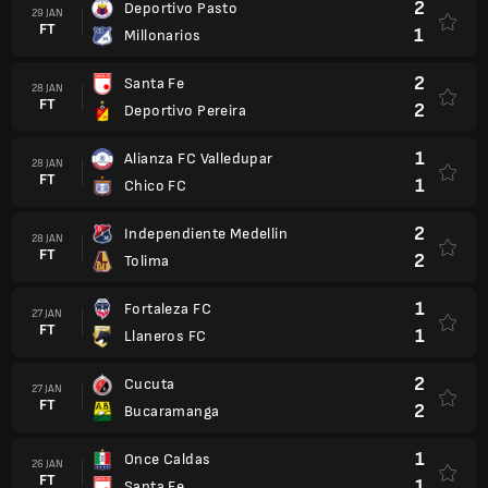
2
Deportivo Pasto
29 JAN
FT
1
Millonarios
2
Santa Fe
28 JAN
FT
2
Deportivo Pereira
1
Alianza FC Valledupar
28 JAN
FT
1
Chico FC
2
Independiente Medellin
28 JAN
FT
2
Tolima
1
Fortaleza FC
27 JAN
FT
1
Llaneros FC
2
Cucuta
27 JAN
FT
2
Bucaramanga
1
Once Caldas
26 JAN
FT
1
Santa Fe