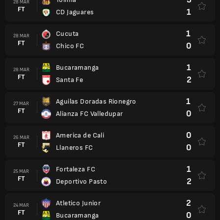
28 MAR
FT
1
CD Jaguares
1
Cucuta
28 MAR
FT
0
Chico FC
1
Bucaramanga
28 MAR
FT
2
Santa Fe
1
Aguilas Doradas Rionegro
27 MAR
FT
0
Alianza FC Valledupar
0
America de Cali
26 MAR
FT
0
Llaneros FC
1
Fortaleza FC
25 MAR
FT
2
Deportivo Pasto
2
Atletico Junior
24 MAR
FT
0
Bucaramanga