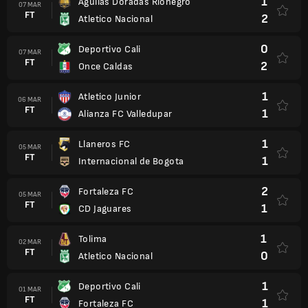
1
Aguilas Doradas Rionegro
07 MAR
FT
2
Atletico Nacional
0
Deportivo Cali
07 MAR
FT
2
Once Caldas
1
Atletico Junior
06 MAR
FT
1
Alianza FC Valledupar
1
Llaneros FC
05 MAR
FT
1
Internacional de Bogota
2
Fortaleza FC
05 MAR
FT
1
CD Jaguares
1
Tolima
02 MAR
FT
0
Atletico Nacional
1
Deportivo Cali
01 MAR
FT
1
Fortaleza FC