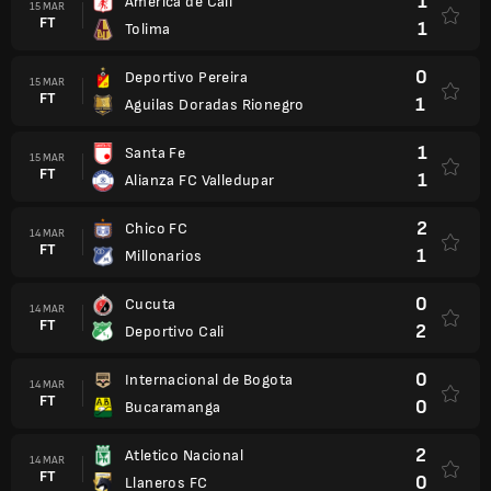
1
America de Cali
15 MAR
FT
1
Tolima
0
Deportivo Pereira
15 MAR
FT
1
Aguilas Doradas Rionegro
1
Santa Fe
15 MAR
FT
1
Alianza FC Valledupar
2
Chico FC
14 MAR
FT
1
Millonarios
0
Cucuta
14 MAR
FT
2
Deportivo Cali
0
Internacional de Bogota
14 MAR
FT
0
Bucaramanga
2
Atletico Nacional
14 MAR
FT
0
Llaneros FC