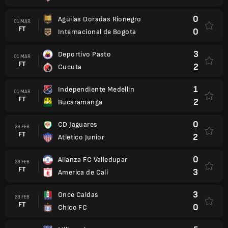
0
Aguilas Doradas Rionegro
01 MAR
FT
0
Internacional de Bogota
3
Deportivo Pasto
01 MAR
FT
2
Cucuta
1
Independiente Medellin
01 MAR
FT
2
Bucaramanga
0
CD Jaguares
28 FEB
FT
2
Atletico Junior
0
Alianza FC Valledupar
28 FEB
FT
3
America de Cali
3
Once Caldas
28 FEB
FT
0
Chico FC