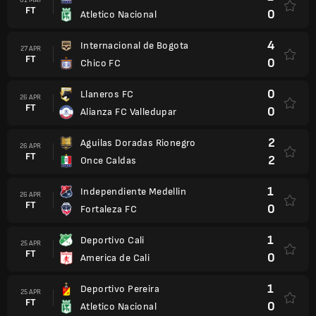
FT
0
Atletico Nacional
4
Internacional de Bogota
27 APR
FT
0
Chico FC
0
Llaneros FC
26 APR
FT
0
Alianza FC Valledupar
2
Aguilas Doradas Rionegro
26 APR
FT
2
Once Caldas
1
Independiente Medellin
26 APR
FT
0
Fortaleza FC
1
Deportivo Cali
25 APR
FT
0
America de Cali
1
Deportivo Pereira
25 APR
FT
0
Atletico Nacional