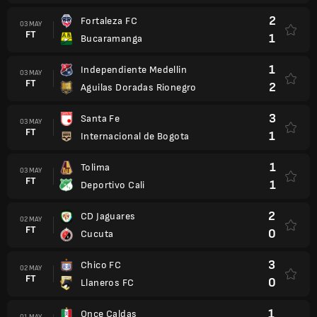
2
Fortaleza FC
03 MAY
FT
1
Bucaramanga
1
Independiente Medellin
03 MAY
FT
2
Aguilas Doradas Rionegro
3
Santa Fe
03 MAY
FT
1
Internacional de Bogota
1
Tolima
03 MAY
FT
1
Deportivo Cali
2
CD Jaguares
02 MAY
FT
0
Cucuta
3
Chico FC
02 MAY
FT
0
Llaneros FC
1
Once Caldas
01 MAY