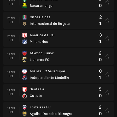
21 APR
FT
0
Bucaramanga
2
Once Caldas
20 APR
FT
1
Internacional de Bogota
3
America de Cali
20 APR
FT
1
Millonarios
2
Atletico Junior
19 APR
FT
0
Llaneros FC
0
Alianza FC Valledupar
19 APR
FT
1
Independiente Medellin
5
Santa Fe
19 APR
FT
0
Cucuta
2
Fortaleza FC
19 APR
FT
0
Aguilas Doradas Rionegro