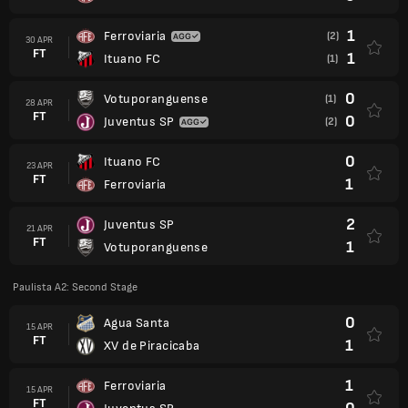
1
Ferroviaria
(2)
30 APR
FT
1
Ituano FC
(1)
0
Votuporanguense
(1)
28 APR
FT
0
Juventus SP
(2)
0
Ituano FC
23 APR
FT
1
Ferroviaria
2
Juventus SP
21 APR
FT
1
Votuporanguense
Paulista A2: Second Stage
0
Agua Santa
15 APR
FT
1
XV de Piracicaba
1
Ferroviaria
15 APR
FT