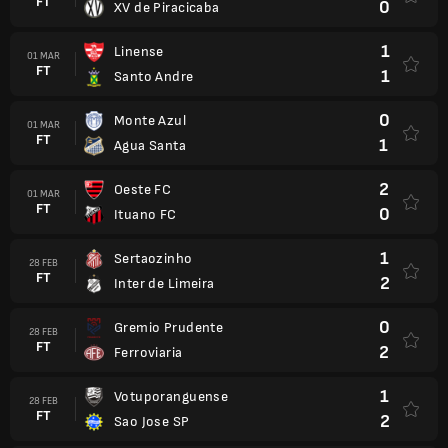
FT
0
XV de Piracicaba
1
Linense
01 MAR
FT
1
Santo Andre
0
Monte Azul
01 MAR
FT
1
Agua Santa
2
Oeste FC
01 MAR
FT
0
Ituano FC
1
Sertaozinho
28 FEB
FT
2
Inter de Limeira
0
Gremio Prudente
28 FEB
FT
2
Ferroviaria
1
Votuporanguense
28 FEB
FT
2
Sao Jose SP