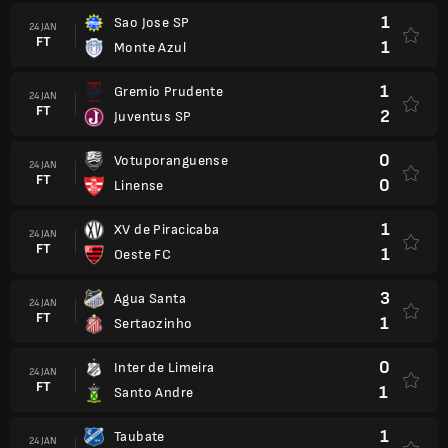
1
Sao Jose SP
24 JAN
FT
1
Monte Azul
1
Gremio Prudente
24 JAN
FT
2
Juventus SP
0
Votuporanguense
24 JAN
FT
0
Linense
1
XV de Piracicaba
24 JAN
FT
1
Oeste FC
3
Agua Santa
24 JAN
FT
1
Sertaozinho
0
Inter de Limeira
24 JAN
FT
1
Santo Andre
1
Taubate
24 JAN