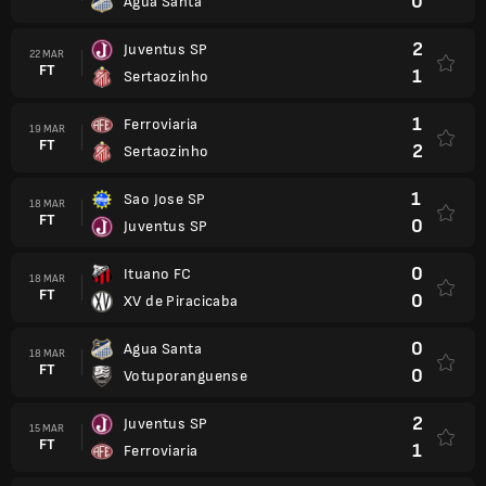
0
Agua Santa
2
Juventus SP
22 MAR
FT
1
Sertaozinho
1
Ferroviaria
19 MAR
FT
2
Sertaozinho
1
Sao Jose SP
18 MAR
FT
0
Juventus SP
0
Ituano FC
18 MAR
FT
0
XV de Piracicaba
0
Agua Santa
18 MAR
FT
0
Votuporanguense
2
Juventus SP
15 MAR
FT
1
Ferroviaria