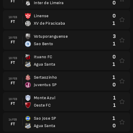
FT
0
Inter de Limeira
0
Linense
18 FEB
FT
1
XV de Piracicaba
3
Votuporanguense
18 FEB
FT
1
Sao Bento
0
Ituano FC
18 FEB
FT
1
Agua Santa
1
Sertaozinho
18 FEB
FT
0
Juventus SP
1
Monte Azul
18 FEB
FT
1
Oeste FC
1
Sao Jose SP
14 FEB
FT
0
Agua Santa