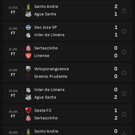
2
Santo Andre
01 FEB
FT
1
Agua Santa
1
Sao Jose SP
31 JAN
FT
1
Inter de Limeira
0
Sertaozinho
31 JAN
FT
0
Linense
0
Votuporanguense
31 JAN
FT
0
Gremio Prudente
0
Inter de Limeira
28 JAN
FT
2
Agua Santa
1
Oeste FC
28 JAN
FT
2
Sertaozinho
0
Santo Andre
28 JAN