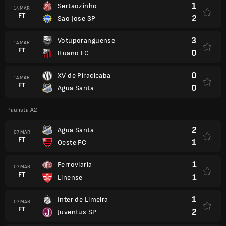
1
Sertaozinho
14 MAR
FT
2
Sao Jose SP
3
Votuporanguense
14 MAR
FT
0
Ituano FC
0
XV de Piracicaba
14 MAR
FT
0
Agua Santa
Paulista A2
2
Agua Santa
07 MAR
FT
1
Oeste FC
1
Ferroviaria
07 MAR
FT
1
Linense
1
Inter de Limeira
07 MAR
FT
2
Juventus SP