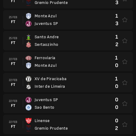
FT
3
Gremio Prudente
1
Monte Azul
25 FEB
FT
3
Juventus SP
1
Santo Andre
25 FEB
FT
2
Sertaozinho
1
Ferroviaria
22 FEB
FT
0
Monte Azul
1
XV de Piracicaba
22 FEB
FT
0
Inter de Limeira
0
Juventus SP
22 FEB
FT
0
Sao Bento
0
Linense
22 FEB
FT
2
Gremio Prudente