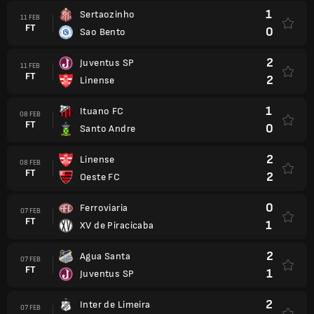
1
Sertaozinho
11 FEB
FT
0
Sao Bento
2
Juventus SP
11 FEB
FT
2
Linense
1
Ituano FC
08 FEB
FT
0
Santo Andre
2
Linense
08 FEB
FT
2
Oeste FC
0
Ferroviaria
07 FEB
FT
1
XV de Piracicaba
2
Agua Santa
07 FEB
FT
1
Juventus SP
2
Inter de Limeira
07 FEB