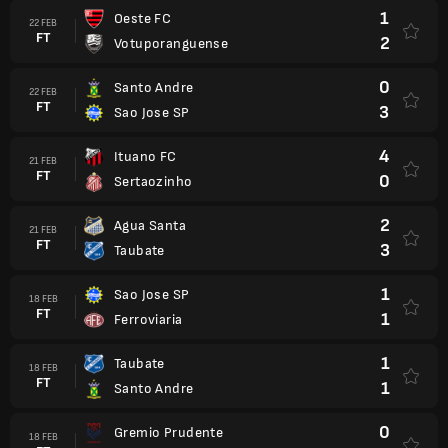
1
Oeste FC
22 FEB
FT
2
Votuporanguense
0
Santo Andre
22 FEB
FT
3
Sao Jose SP
4
Ituano FC
21 FEB
FT
0
Sertaozinho
2
Agua Santa
21 FEB
FT
3
Taubate
1
Sao Jose SP
18 FEB
FT
1
Ferroviaria
1
Taubate
18 FEB
FT
1
Santo Andre
0
Gremio Prudente
18 FEB