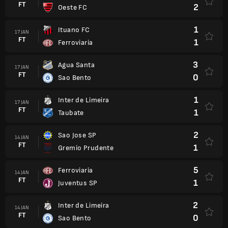
FT
2
Oeste FC
1
Ituano FC
17 JAN
FT
1
Ferroviaria
3
Agua Santa
17 JAN
FT
0
Sao Bento
1
Inter de Limeira
17 JAN
FT
1
Taubate
2
Sao Jose SP
14 JAN
FT
1
Gremio Prudente
5
Ferroviaria
14 JAN
FT
1
Juventus SP
2
Inter de Limeira
14 JAN
FT
0
Sao Bento