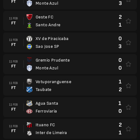
FT
3
Monte Azul
2
Oeste FC
11 FEB
FT
1
Santo Andre
0
XV de Piracicaba
11 FEB
FT
3
Sao Jose SP
0
Gremio Prudente
11 FEB
FT
0
Monte Azul
1
Votuporanguense
11 FEB
FT
2
Taubate
1
Agua Santa
11 FEB
FT
0
Ferroviaria
2
Ituano FC
11 FEB
FT
1
Inter de Limeira