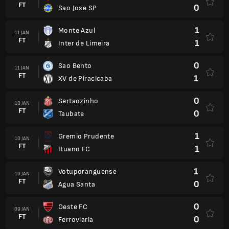
FT
0
Sao Jose SP
1
Monte Azul
11 JAN
FT
1
Inter de Limeira
0
Sao Bento
11 JAN
FT
1
XV de Piracicaba
0
Sertaozinho
10 JAN
FT
0
Taubate
1
Gremio Prudente
10 JAN
FT
1
Ituano FC
1
Votuporanguense
10 JAN
FT
0
Agua Santa
0
Oeste FC
09 JAN
FT
0
Ferroviaria