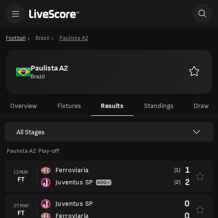
Football
Brazil
Paulista A2
Paulista A2
Brazil
Favourit
Overview
Fixtures
Results
Standings
Draw
All Stages
Paulista A2: Play-off
1
Ferroviaria
(1)
13 MAY
FT
2
Juventus SP
(2)
0
Juventus SP
07 MAY
FT
0
Ferroviaria