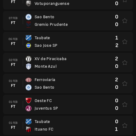
FT
0
Votuporanguense
0
Sao Bento
07 FEB
FT
0
Gremio Prudente
1
Taubate
06 FEB
FT
2
Sao Jose SP
2
XV de Piracicaba
02 FEB
FT
0
Monte Azul
2
Ferroviaria
01 FEB
FT
0
Sao Bento
0
Oeste FC
01 FEB
FT
0
Juventus SP
0
Taubate
01 FEB
FT
1
Ituano FC