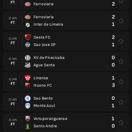
FT
2
Ferroviaria
2
Ferroviaria
21 JAN
FT
1
Inter de Limeira
2
Oeste FC
21 JAN
FT
1
Sao Jose SP
0
XV de Piracicaba
21 JAN
FT
0
Agua Santa
1
Linense
21 JAN
FT
3
Ituano FC
0
Sao Bento
21 JAN
FT
1
Monte Azul
1
Votuporanguense
21 JAN
FT
0
Santo Andre