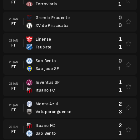
FT
1
Ferroviaria
0
Gremio Prudente
28 JAN
FT
0
XV de Piracicaba
1
Linense
28 JAN
FT
1
Taubate
0
Sao Bento
28 JAN
FT
1
Sao Jose SP
1
Juventus SP
28 JAN
FT
1
Ituano FC
2
Monte Azul
28 JAN
FT
3
Votuporanguense
2
Ituano FC
25 JAN
FT
1
Sao Bento