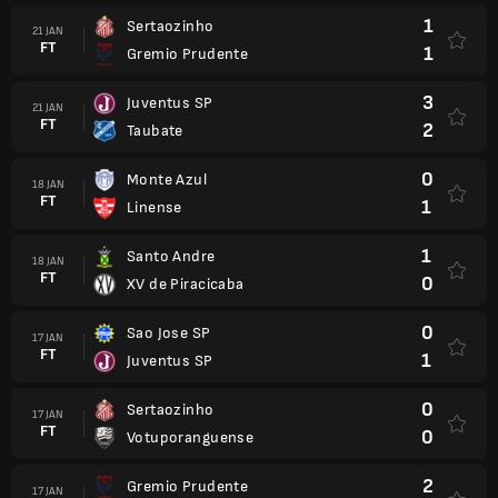
1
Sertaozinho
21 JAN
FT
1
Gremio Prudente
3
Juventus SP
21 JAN
FT
2
Taubate
0
Monte Azul
18 JAN
FT
1
Linense
1
Santo Andre
18 JAN
FT
0
XV de Piracicaba
0
Sao Jose SP
17 JAN
FT
1
Juventus SP
0
Sertaozinho
17 JAN
FT
0
Votuporanguense
2
Gremio Prudente
17 JAN