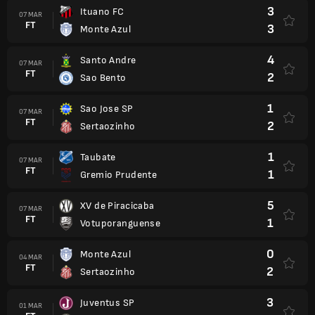
3
Ituano FC
07 MAR
FT
3
Monte Azul
4
Santo Andre
07 MAR
FT
2
Sao Bento
1
Sao Jose SP
07 MAR
FT
2
Sertaozinho
1
Taubate
07 MAR
FT
1
Gremio Prudente
5
XV de Piracicaba
07 MAR
FT
1
Votuporanguense
0
Monte Azul
04 MAR
FT
2
Sertaozinho
3
Juventus SP
01 MAR