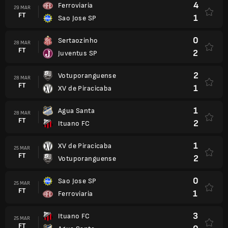
4
Ferroviaria
29 MAR
FT
1
Sao Jose SP
0
Sertaozinho
28 MAR
FT
2
Juventus SP
2
Votuporanguense
28 MAR
FT
1
XV de Piracicaba
1
Agua Santa
28 MAR
FT
2
Ituano FC
1
XV de Piracicaba
25 MAR
FT
2
Votuporanguense
0
Sao Jose SP
25 MAR
FT
1
Ferroviaria
3
Ituano FC
25 MAR
FT