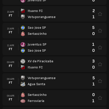
0
Juventus SP
2
Ituano FC
15 APR
FT
1
Votuporanguense
5
Sao Jose SP
15 APR
FT
0
Sertaozinho
1
Juventus SP
11 APR
FT
0
Sao Jose SP
3
XV de Piracicaba
09 APR
FT
0
Ituano FC
5
Votuporanguense
08 APR
FT
1
Agua Santa
0
Sertaozinho
08 APR
FT
1
Ferroviaria