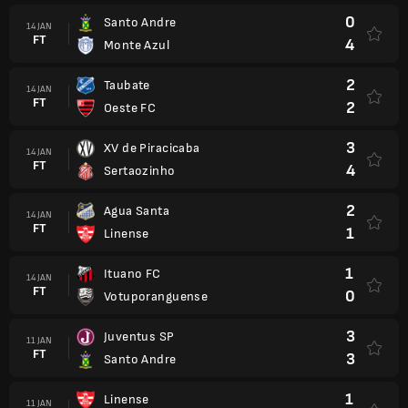
0
Santo Andre
14 JAN
FT
4
Monte Azul
2
Taubate
14 JAN
FT
2
Oeste FC
3
XV de Piracicaba
14 JAN
FT
4
Sertaozinho
2
Agua Santa
14 JAN
FT
1
Linense
1
Ituano FC
14 JAN
FT
0
Votuporanguense
3
Juventus SP
11 JAN
FT
3
Santo Andre
1
Linense
11 JAN