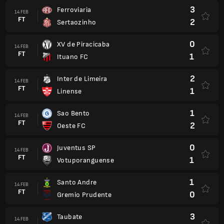
3
Ferroviaria
14 FEB
FT
2
Sertaozinho
0
XV de Piracicaba
14 FEB
FT
1
Ituano FC
2
Inter de Limeira
14 FEB
FT
1
Linense
1
Sao Bento
14 FEB
FT
2
Oeste FC
0
Juventus SP
14 FEB
FT
1
Votuporanguense
1
Santo Andre
14 FEB
FT
0
Gremio Prudente
3
Taubate
14 FEB