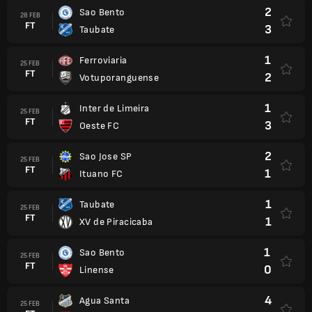
2
Sao Bento
28 FEB
FT
3
Taubate
1
Ferroviaria
25 FEB
FT
2
Votuporanguense
1
Inter de Limeira
25 FEB
FT
3
Oeste FC
2
Sao Jose SP
25 FEB
FT
1
Ituano FC
1
Taubate
25 FEB
FT
1
XV de Piracicaba
1
Sao Bento
25 FEB
FT
0
Linense
4
Agua Santa
25 FEB