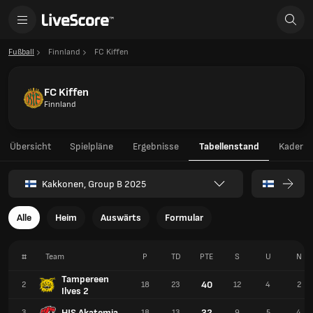
Fußball
Finnland
FC Kiffen
FC Kiffen
Finnland
Übersicht
Spielpläne
Ergebnisse
Tabellenstand
Kader
Kakkonen, Group B 2025
Alle
Heim
Auswärts
Formular
#
Team
P
TD
PTE
S
U
N
Tampereen
40
2
18
23
12
4
2
Ilves 2
HJS Akatemia
32
3
18
13
9
5
4