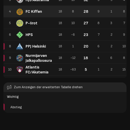
FC Kiffen
28
4
18
8
9
1
8
P-Iirot
27
5
18
10
8
3
7
HPS
23
6
18
-6
7
2
9
PPJ Helsinki
20
8
18
1
6
2
10
Nurmijarven
18
9
18
-12
4
6
8
Jalkapalloseura
Atlantis
5
10
18
-63
1
2
15
FC/Akatemia
Zum Anzeigen der erweiterten Tabelle drehen
Wichtig
Abstieg