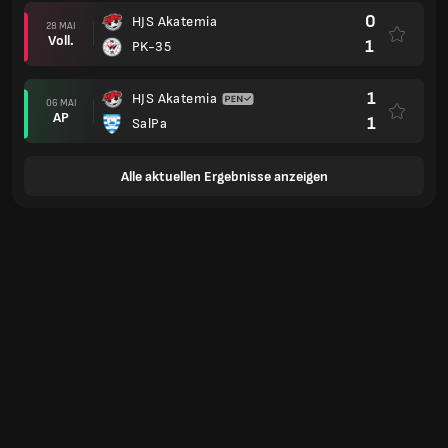
0
HJS Akatemia
28 MAI
Voll.
1
PK-35
1
HJS Akatemia
06 MAI
AP
1
SalPa
Alle aktuellen Ergebnisse anzeigen