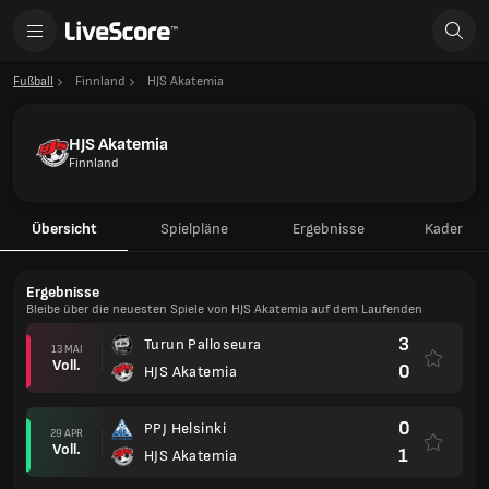
Fußball
Finnland
HJS Akatemia
HJS Akatemia
Finnland
Übersicht
Spielpläne
Ergebnisse
Kader
Ergebnisse
Bleibe über die neuesten Spiele von HJS Akatemia auf dem Laufenden
3
Turun Palloseura
13 MAI
Voll.
0
HJS Akatemia
0
PPJ Helsinki
29 APR
Voll.
1
HJS Akatemia