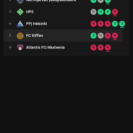
HPS
3
U
S
S
N
PPJ Helsinki
4
N
N
N
S
S
FC Kiffen
5
S
U
N
N
Atlantis FC/Akatemia
6
N
N
N