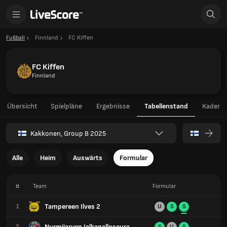
Fußball
Finnland
FC Kiffen
FC Kiffen
Finnland
Übersicht
Spielpläne
Ergebnisse
Tabellenstand
Kader
Kakkonen, Group B 2025
Alle
Heim
Auswärts
Formular
#
Team
Formular
Tampereen Ilves 2
1
U
S
S
Nurmijarven Jalkapalloseura
2
S
U
S