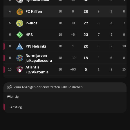
FC Kiffen
28
4
18
8
9
1
8
P-Iirot
27
5
18
10
8
3
7
HPS
23
6
18
-6
7
2
9
PPJ Helsinki
20
8
18
1
6
2
10
Nurmijarven
18
9
18
-12
4
6
8
Jalkapalloseura
Atlantis
5
10
18
-63
1
2
15
FC/Akatemia
Zum Anzeigen der erweiterten Tabelle drehen
Wichtig
Abstieg