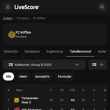
Fußball
Finnland
FC Kiffen
FC Kiffen
Finnland
Übersicht
Spielpläne
Ergebnisse
Tabellenstand
Kader
Kakkonen, Group B 2025
Alle
Heim
Auswärts
Formular
#
Team
P
TD
PTE
S
U
N
Tampereen
40
2
18
23
12
4
2
Ilves 2
HJS Akatemia
32
3
18
13
9
5
4