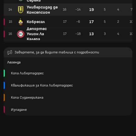
Серена
Универсидад де
19
14
16
-14
5
4
7
Консепсион
Кобресал
17
15
17
-6
5
2
10
Депортес
Унион Ла
13
16
17
-18
3
4
10
Калера
Завъртете, за да видите таблица с подробности
Легенда
Копа Либертадорес
Квалификация за Копа Либертадорес
Копа Судамерикана
Изпадане