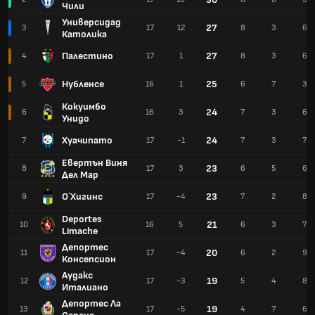
Чили
Универсидад
27
3
17
12
8
3
6
Католика
Палестино
27
4
17
1
8
3
6
Нубленсе
25
5
16
1
6
7
3
Кокуимбо
24
6
16
3
7
3
6
Унидо
Хуачипато
24
7
17
-1
7
3
7
Евертън Виня
23
8
17
3
6
5
6
Дел Мар
О´Хигинс
23
9
17
-4
7
2
8
Deportes
21
10
16
5
6
3
7
Limache
Депортес
20
11
17
-4
6
2
9
Консепсион
Аудакс
19
12
17
-3
5
4
8
Италиано
Депортес Ла
19
13
17
-5
4
7
6