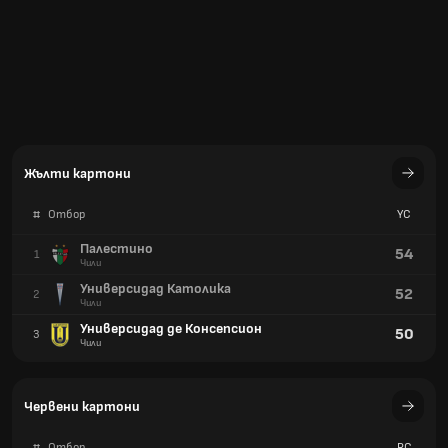
Жълти картони
#
Отбор
YC
Палестино
54
1
Чили
Универсидад Католика
52
2
Чили
Универсидад де Консепсион
50
3
Чили
Червени картони
#
Отбор
RC