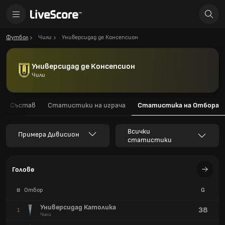
Футбол
Чили
Универсидад де Консепсион
Универсидад де Консепсион
Чили
Състав
Статистики на играча
Статистика на Отбора
Всички
Примера Дивисион
статистики
Голове
#
Отбор
G
Универсидад Католика
38
1
Чили