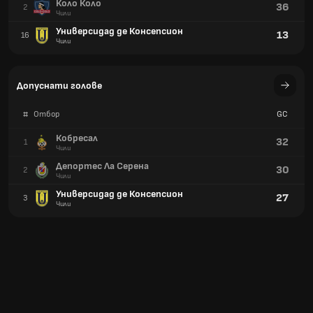
Коло Коло
36
2
Чили
Универсидад де Консепсион
13
16
Чили
Допуснати голове
#
Отбор
GC
Кобресал
32
1
Чили
Депортес Ла Серена
30
2
Чили
Универсидад де Консепсион
27
3
Чили