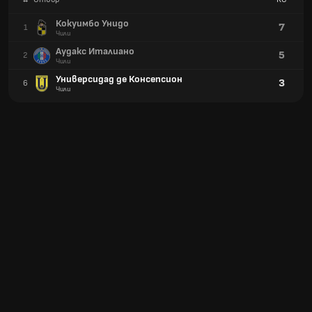
Кокуимбо Унидо
7
1
Чили
Аудакс Италиано
5
2
Чили
Универсидад де Консепсион
3
6
Чили