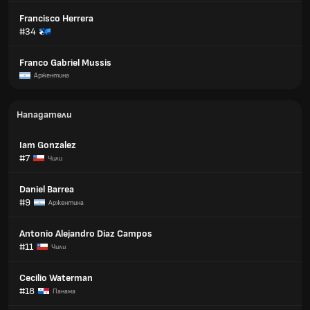
Francisco Herrera
#34
Franco Gabriel Mussis
Аржентина
Нападатели
Iam Gonzalez
#7
Чили
Daniel Barrea
#9
Аржентина
Antonio Alejandro Diaz Campos
#11
Чили
Cecilio Waterman
#18
Панама