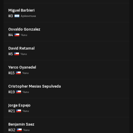
Miguel Barbieri
#3
Аржентина
Osvaldo Gonzalez
#4
Чили
David Retamal
#5
Чили
Yerco Oyanedel
#15
Чили
Cristopher Mesias Sepulveda
#19
Чили
Jorge Espejo
#21
Чили
Benjamin Saez
#32
Чили