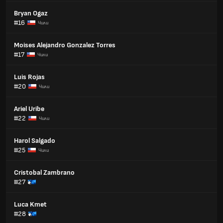
Bryan Ogaz
#16
Чили
Moises Alejandro Gonzalez Torres
#17
Чили
Luis Rojas
#20
Чили
Ariel Uribe
#22
Чили
Harol Salgado
#25
Чили
Cristobal Zambrano
#27
Luca Kmet
#28