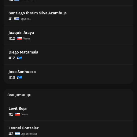
Santiago Ibraim Silva Azambuja
#1
Уругвай
Joaquin Araya
#12
Чили
Diego Matamala
#12
Jose Sanhueza
#13
Защитници
Levit Bejar
#2
Чили
Leonel Gonzalez
#3
Аржентина