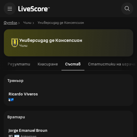
Футбол
Чили
Универсидад де Консепсион
Универсидад де Консепсион
Чили
а
Резултати
Класиране
Състав
Статистики на играча
Треньор
Ricardo Viveros
Вратари
Jorge Emanuel Broun
#1
Аржентина