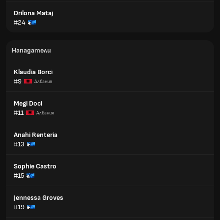
Drilona Mataj
#24
Нападатели
Klaudia Borci
#9
Албания
Megi Doci
#11
Албания
Anahi Renteria
#13
Sophie Castro
#15
Jennessa Groves
#19