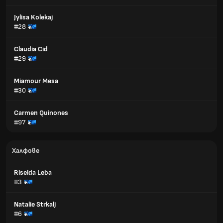
Jylisa Kolekaj
#28
Claudia Cid
#29
Miamour Mesa
#30
Carmen Quinones
#97
Халфове
Riselda Leba
#3
Natalie Strkalj
#6