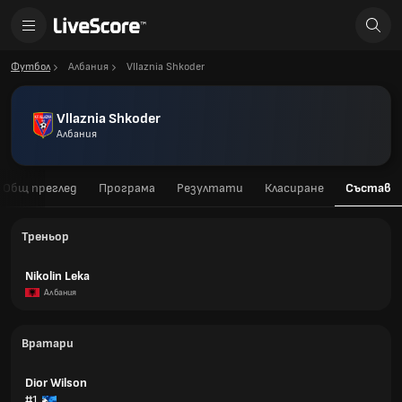
Футбол
Албания
Vllaznia Shkoder
Vllaznia Shkoder
Албания
Общ преглед
Програма
Резултати
Класиране
Състав
Треньор
Nikolin Leka
Албания
Вратари
Dior Wilson
#1