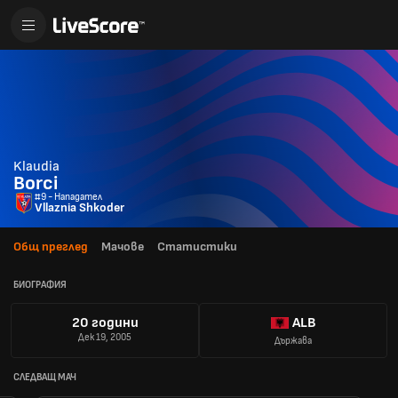
Klaudia
Borci
#9 - Нападател
Vllaznia Shkoder
Общ преглед
Мачове
Статистики
БИОГРАФИЯ
20 години
ALB
Дек 19, 2005
Държава
СЛЕДВАЩ МАЧ