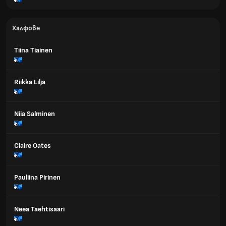
Халфове
Tiina Tiainen
Riikka Lilja
Niia Salminen
Claire Oates
Pauliina Pirinen
Neea Taehtisaari