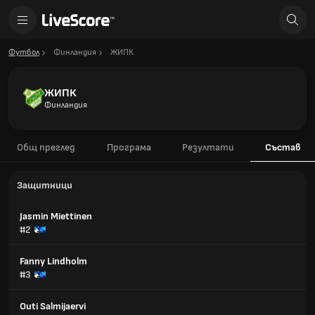
Футбол
Финландия
ЖИПК
ЖИПК
Финландия
Общ преглед
Програма
Резултати
Състав
Защитници
Jasmin Miettinen
#2
Fanny Lindholm
#3
Outi Salmijaervi