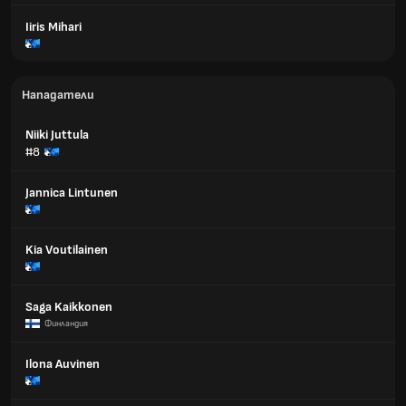
Iiris Mihari
Нападатели
Niiki Juttula
#8
Jannica Lintunen
Kia Voutilainen
Saga Kaikkonen
Финландия
Ilona Auvinen