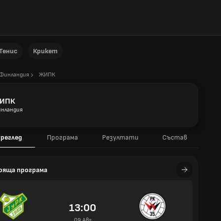
Тенис
Крикет
Финландия
ЖИПК
ИПК
нландия
реглед
Програма
Резултати
Състав
ояща програма
13:00
09 Авг