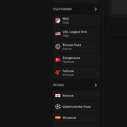
СЪСТЕЗАНИЯ
МЛС
САЩ
USL League One
САЩ
Висша Лига
Англия
Бундеслига
Германия
ЛаЛига
Испания
РЕГИОН
Англия
Шампионска Лига
Испания