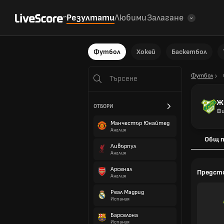
Резултати
Любими
Залагане
Футбол
Хокей
Баскетбол
Футбол
Ж
ОТБОРИ
Фи
Манчестър Юнайтед
Англия
Общ п
Ливърпул
Англия
Арсенал
Предст
Англия
Реал Мадрид
Испания
Барселона
Испания