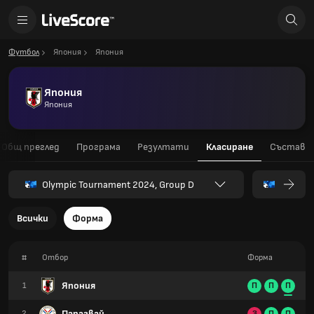
Футбол
Япония
Япония
Япония
Япония
Общ преглед
Програма
Резултати
Класиране
Състав
Olympic Tournament 2024, Group D
Всички
Форма
#
Отбор
Форма
Япония
1
П
П
П
Парагвай
2
З
П
П