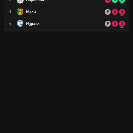
Мали
3
Р
З
З
Израел
4
Р
З
З