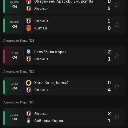
0
Хонг Конг, Китай
04 ОКТ
КМ
4
Япония
Азиатски Игри П23
2
Япония
01 ОКТ
КМ
1
Северна Корея
Азиатски Игри П23
7
Япония
28 СЕП
КМ
0
Мианмар
Азиатски Игри П23
0
Палестина Под23
25 СЕП
КМ
1
Япония
3
Япония
20 СЕП
КМ
1
Катар