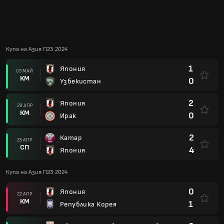
СП
4
Япония
Купа на Азия П23 2024
0
Япония
22 АПР
КМ
1
Република Корея
0
Обединени Арабски Емирства
19 АПР
КМ
2
Япония
1
Япония
16 АПР
КМ
0
Китай
Азиатски Игри П23
2
Република Корея
07 ОКТ
КМ
1
Япония
Азиатски Игри П23