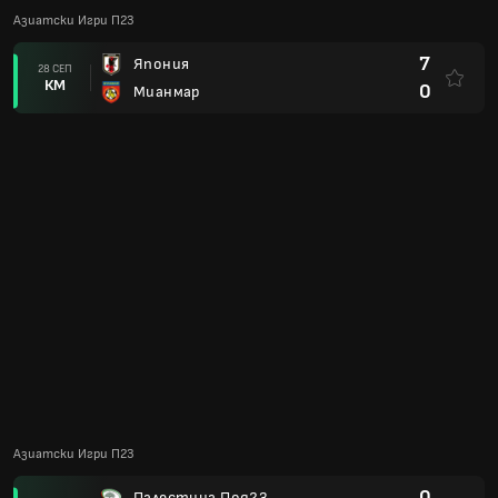
Азиатска Купа П23 Квалификации
0
Япония
12 СЕП
КМ
0
Бахрейн Под23
0
Палестина Под23
09 СЕП
КМ
1
Япония
6
Япония
06 СЕП
КМ
0
Пакистан