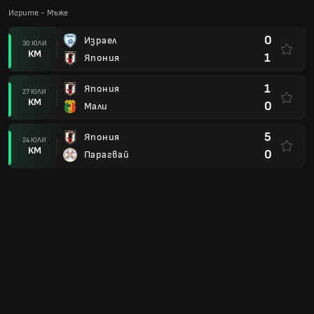
Игрите - Мъже
0
Израел
30 ЮЛИ
КМ
1
Япония
1
Япония
27 ЮЛИ
КМ
0
Мали
5
Япония
24 ЮЛИ
КМ
0
Парагвай
Купа на Азия П23 2024
1
Япония
03 МАЙ
КМ
0
Узбекистан
2
Япония
29 АПР
КМ
0
Ирак
2
Катар
25 АПР