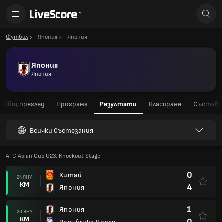
Футбол
Япония
Япония
Япония
Япония
Общ преглед
Програма
Резултати
Класиране
Състав
Всички Състезания
AFC Asian Cup U23: Knockout Stage
0
Китай
24 ЯНУ
КМ
4
Япония
1
Япония
20 ЯНУ
КМ
0
Република Корея