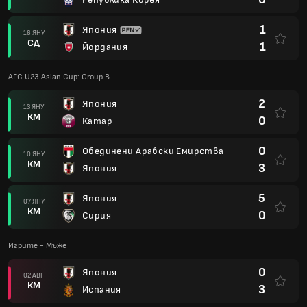
1
Япония
16 ЯНУ
СД
1
Йордания
AFC U23 Asian Cup: Group B
2
Япония
13 ЯНУ
КМ
0
Катар
0
Обединени Арабски Емирства
10 ЯНУ
КМ
3
Япония
5
Япония
07 ЯНУ
КМ
0
Сирия
Игрите - Мъже
0
Япония
02 АВГ
КМ
3
Испания