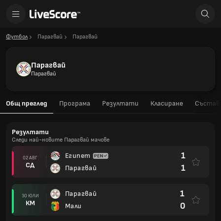
Футбол
Парагвай
Парагвай
Парагвай
Парагвай
Общ преглед
Програма
Резултати
Класиране
Състав
Резултати
Следи най-новите Парагвай мачове
1
Египет
02 АВГ
СД
1
Парагвай
1
Парагвай
30 ЮЛИ
КМ
0
Мали