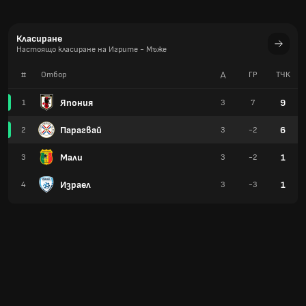
Класиране
Настоящо класиране на Игрите - Мъже
#
Отбор
Д
ГР
TЧК
Япония
9
1
3
7
Парагвай
6
2
3
-2
Мали
1
3
3
-2
Израел
1
4
3
-3