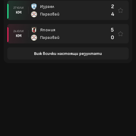
2
Израел
27 ЮЛИ
КМ
4
Парагвай
5
Япония
24 ЮЛИ
КМ
0
Парагвай
Виж всички настоящи резултати