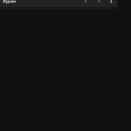
Израел
1
3
-3
0