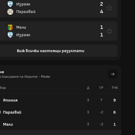
2
Израел
4
Парагвай
1
Мали
1
Израел
Виж всички настоящи резултати
не
 класиране на Игрите - Мъже
бор
Д
ГР
TЧК
У
Япония
9
3
7
3
Парагвай
6
3
-2
2
Мали
1
3
-2
0