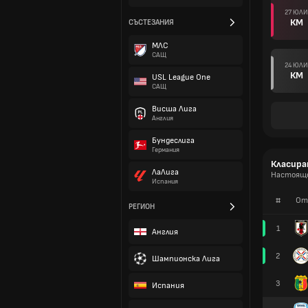
27 ЮЛИ
КМ
СЪСТЕЗАНИЯ
МЛС
САЩ
24 ЮЛИ
КМ
USL League One
САЩ
Висша Лига
Англия
Бундеслига
Германия
Класира
ЛаЛига
Настоящо
Испания
#
От
РЕГИОН
1
Англия
2
Шампионска Лига
3
Испания