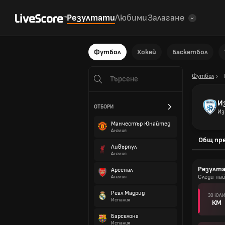
Резултати
Любими
Залагане
Футбол
Хокей
Баскетбол
Футбол
И
ОТБОРИ
Из
Манчестър Юнайтед
Англия
Общ пр
Ливърпул
Англия
Резулт
Арсенал
Следи на
Англия
Реал Мадрид
30 ЮЛ
Испания
КМ
Барселона
Испания