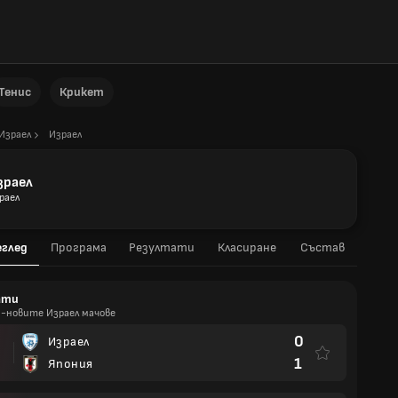
Тенис
Крикет
Израел
Израел
зраел
раел
еглед
Програма
Резултати
Класиране
Състав
ати
й-новите Израел мачове
0
Израел
И
1
Япония