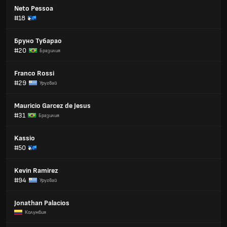
Neto Pessoa
#18
Бруно Тубарао
#20
Бразилия
Franco Rossi
#29
Уругвай
Mauricio Garcez de Jesus
#31
Бразилия
Kassio
#50
Kevin Ramirez
#94
Уругвай
Jonathan Palacios
Колумбия