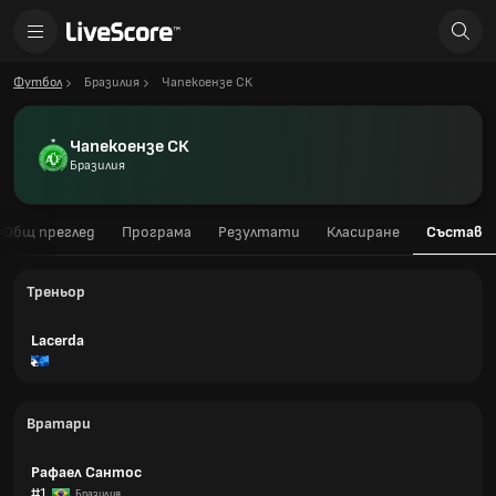
Футбол
Бразилия
Чапекоензе СК
Чапекоензе СК
Бразилия
Общ преглед
Програма
Резултати
Класиране
Състав
Треньор
Lacerda
Вратари
Рафаел Сантос
#1
Бразилия