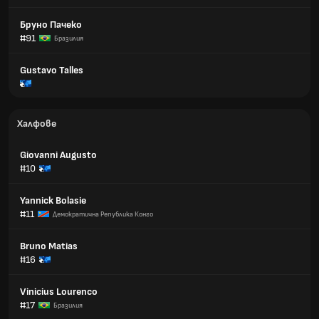
Бруно Пачеко
#91
Бразилия
Gustavo Talles
Халфове
Giovanni Augusto
#10
Yannick Bolasie
#11
Демократична Република Конго
Bruno Matias
#16
Vinicius Lourenco
#17
Бразилия