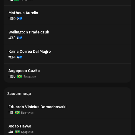
Matheus Aurelio
#30
Wellington Pradeiczuk
#32
Kaina Correa Dal Magro
#34
Андерсон Силва
#98
Бразилия
Защитници
Eduardo Vinicius Domachowski
#3
Бразилия
Жоао Пауло
#4
Бразилия