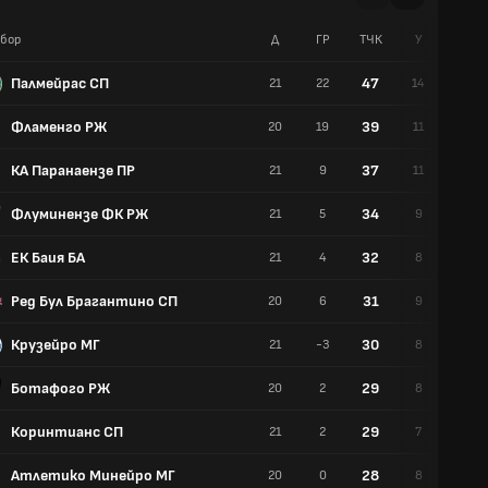
бор
Д
ГР
TЧК
У
Р
Палмейрас СП
47
21
22
14
5
Фламенго РЖ
39
20
19
11
6
КА Паранаензе ПР
37
21
9
11
4
Флуминензе ФК РЖ
34
21
5
9
7
ЕК Баия БА
32
21
4
8
8
Ред Бул Брагантино СП
31
20
6
9
4
Крузейро МГ
30
21
-3
8
6
Ботафого РЖ
29
20
2
8
5
Коринтианс СП
29
21
2
7
8
Атлетико Минейро МГ
28
20
0
8
4