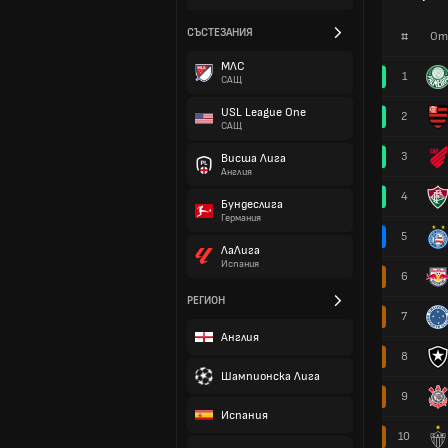
СЪСТЕЗАНИЯ
#
От
МЛС
1
САЩ
USL League One
2
САЩ
3
Висша Лига
Англия
4
Бундеслига
Германия
5
ЛаЛига
Испания
6
РЕГИОН
7
Англия
8
Шампионска Лига
9
Испания
10