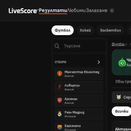
Резултати
Любими
Залагане
Футбол
Хокей
Баскетбол
Футбол
Ч
ОТБОРИ
Бр
Манчестър Юнайтед
Англия
Общ пре
Ливърпул
Англия
Сер
Арсенал
Англия
Всички
Реал Мадрид
Испания
Барселона
Актуалн
Испания