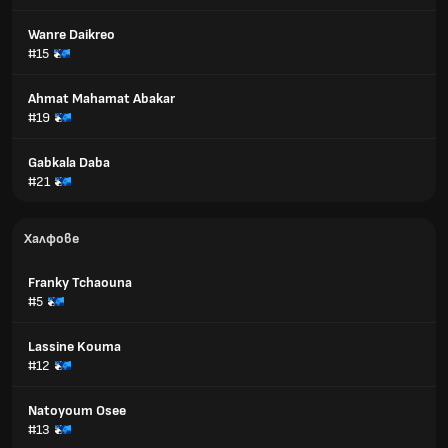
Wanre Daikreo
#15
Ahmat Mahamat Abakar
#19
Gabkala Daba
#21
Халфове
Franky Tchaouna
#5
Lassine Kouma
#12
Natoyoum Osee
#13