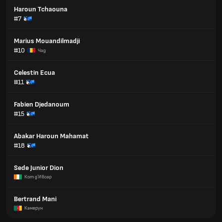
Haroun Tchaouna
#7
Marius Mouandilmadji
#10
Чад
Celestin Ecua
#11
Fabien Djedanoum
#15
Abakar Haroun Mahamat
#18
Sede Junior Dion
Кот д´Ивоар
Bertrand Mani
Камерун