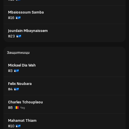
Mbaiossoum Samba
#16
Jourdain Mbaynaissem
#23
Защитници
Mickael Dia Wah
#3
Felix Noubara
#4
Charles Tchouplaou
#8
Чад
Mahamat Thiam
#10