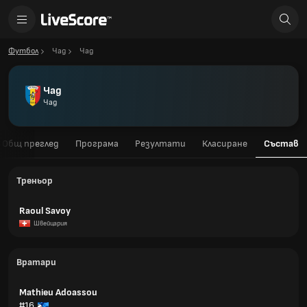
Футбол
Чад
Чад
Чад
Чад
Общ преглед
Програма
Резултати
Класиране
Състав
Треньор
Raoul Savoy
Швейцария
Вратари
Mathieu Adoassou
#16