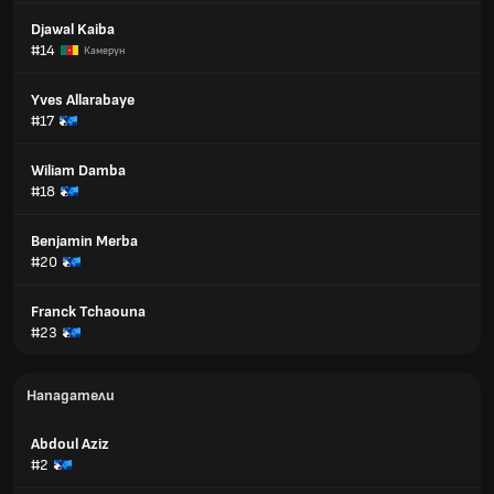
Djawal Kaiba
#14
Камерун
Yves Allarabaye
#17
Wiliam Damba
#18
Benjamin Merba
#20
Franck Tchaouna
#23
Нападатели
Abdoul Aziz
#2