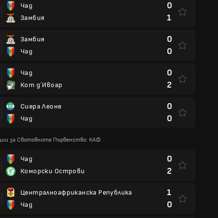
0
Чад
1
Замбия
0
Замбия
0
Чад
0
Чад
2
Кот д´Ивоар
0
Сиера Леоне
0
Чад
ции за Свотовноте Първенство: КАФ
0
Чад
2
Коморски Острови
1
Централноафриканска Република
0
Чад