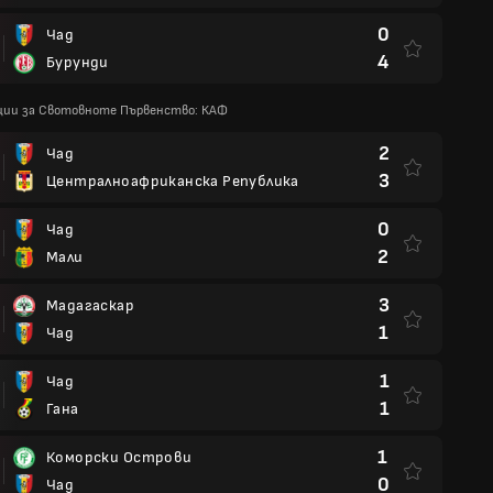
0
Чад
4
Бурунди
ции за Свотовноте Първенство: КАФ
2
Чад
3
Централноафриканска Република
0
Чад
2
Мали
3
Мадагаскар
1
Чад
1
Чад
1
Гана
1
Коморски Острови
0
Чад