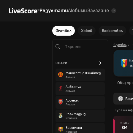
Резултати
Любими
Залагане
Футбол
Хокей
Баскетбол
Футбол
Ч
ОТБОРИ
Ча
Манчестър Юнайтед
Англия
Общ пре
Ливърпул
Англия
Вси
Арсенал
Англия
Купа на А
Реал Мадрид
Испания
31 МАР
КМ
Барселона
Испания