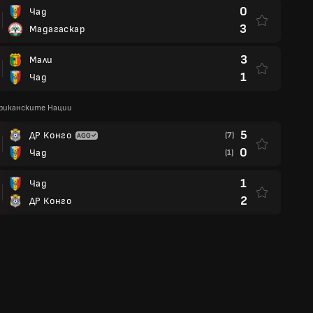
0
Чад
3
Мадагаскар
3
Мали
1
Чад
фриканските Нации
5
ДР Конго
(7)
0
Чад
(1)
1
Чад
2
ДР Конго