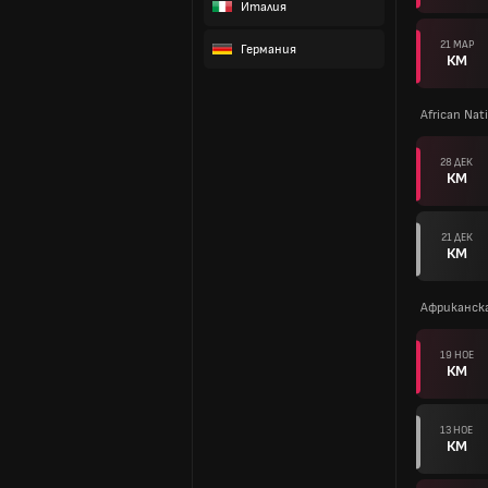
Италия
21 МАР
Германия
КМ
African Na
28 ДЕК
КМ
21 ДЕК
КМ
Африканск
19 НОЕ
КМ
13 НОЕ
КМ