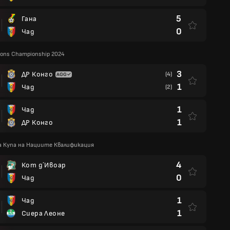
5
Гана
0
Чад
tions Championship 2024
3
ДР Конго
(4)
1
Чад
(2)
1
Чад
1
ДР Конго
а Купа на Нациите Квалификация
4
Кот д´Ивоар
0
Чад
1
Чад
1
Сиера Леоне