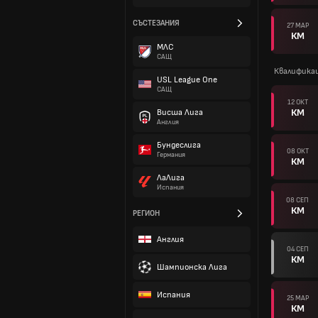
СЪСТЕЗАНИЯ
27 МАР
КМ
МЛС
САЩ
Квалифика
USL League One
САЩ
12 ОКТ
КМ
Висша Лига
Англия
Бундеслига
08 ОКТ
Германия
КМ
ЛаЛига
Испания
08 СЕП
КМ
РЕГИОН
Англия
04 СЕП
КМ
Шампионска Лига
Испания
25 МАР
КМ