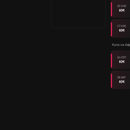
20 НОЕ
КМ
17 НОЕ
КМ
Купа на А
04 СЕП
КМ
28 АВГ
КМ