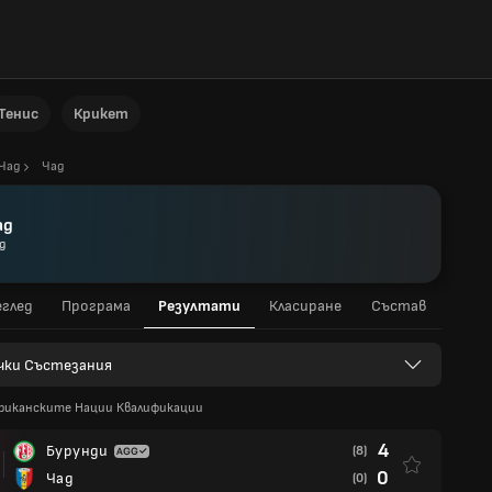
Тенис
Крикет
Чад
Чад
ад
д
глед
Програма
Резултати
Класиране
Състав
чки Състезания
фриканските Нации Квалификации
4
Бурунди
(8)
0
Чад
(0)