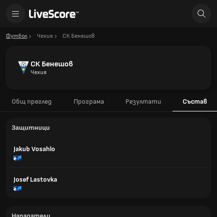
Футбол
Чехия
СК Бенешов
СК Бенешов
Чехия
Общ преглед
Програма
Резултати
Състав
Защитници
Jakub Vosahlo
Josef Lastovka
Нападатели