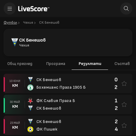
Футбол
Чехия
СК Бенешов
СК Бенешов
Чехия
Общ преглед
Програма
Резултати
Състав
0
СК Бенешов
10 ЮНИ
КМ
2
Бохемианс Прага 1905 Б
1
ФК Славия Прага Б
30 МАЙ
КМ
2
СК Бенешов
2
СК Бенешов
23 МАЙ
КМ
4
ФК Пишек