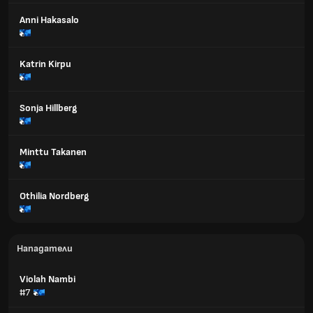
Anni Hakasalo
Katrin Kirpu
Sonja Hillberg
Minttu Takanen
Othilia Nordberg
Нападатели
Violah Nambi
#7