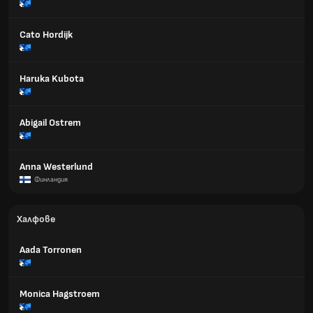
Cato Hordijk
Haruka Kubota
Abigail Ostrem
Anna Westerlund
Финландия
Халфове
Aada Torronen
Monica Hagstroem