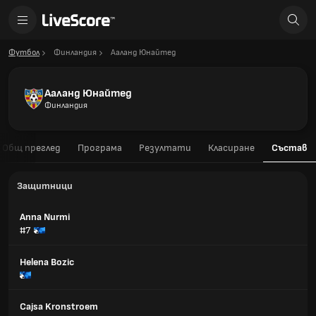
Футбол
Финландия
Ааланд Юнайтед
Ааланд Юнайтед
Финландия
Общ преглед
Програма
Резултати
Класиране
Състав
Защитници
Anna Nurmi
#7
Helena Bozic
Cajsa Kronstroem