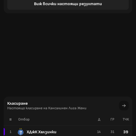
Виж всички настоящи резултати
Класиране
Настоящо класиране на Кансалинен Лига Жени
#
Отбор
Д
ГР
TЧК
ХДжК Хелзинки
39
1
14
31