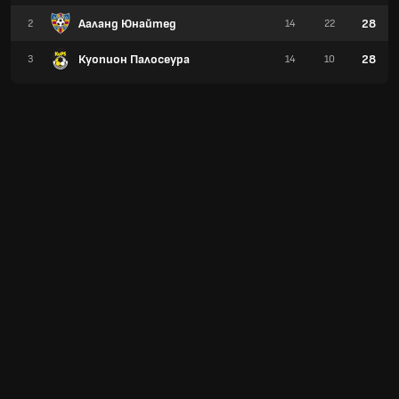
Ааланд Юнайтед
28
2
14
22
Куопион Палосеура
28
3
14
10