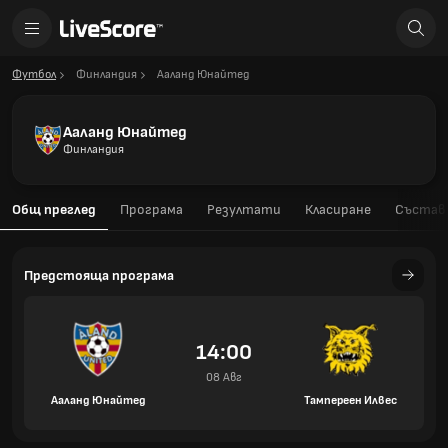
Футбол
Финландия
Ааланд Юнайтед
Ааланд Юнайтед
Финландия
Общ преглед
Програма
Резултати
Класиране
Състав
Предстояща програма
14:00
08 Авг
Ааланд Юнайтед
Тампереен Илвес