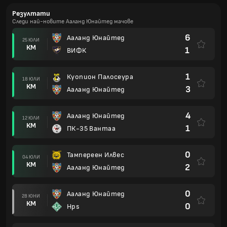
Резултати
Следи най-новите Ааланд Юнайтед мачове
6
Ааланд Юнайтед
25 ЮЛИ
КМ
1
ВИФК
1
Куопион Палосеура
18 ЮЛИ
КМ
3
Ааланд Юнайтед
4
Ааланд Юнайтед
12 ЮЛИ
КМ
1
ПК-35 Вантаа
0
Тампереен Илвес
04 ЮЛИ
КМ
2
Ааланд Юнайтед
0
Ааланд Юнайтед
28 ЮНИ
КМ
0
Hps