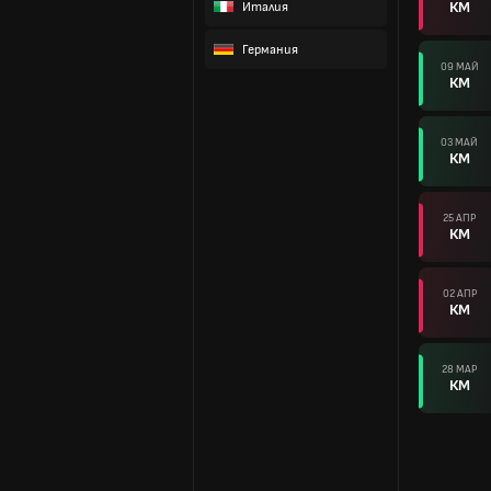
КМ
Италия
Германия
09 МАЙ
КМ
03 МАЙ
КМ
25 АПР
КМ
02 АПР
КМ
28 МАР
КМ