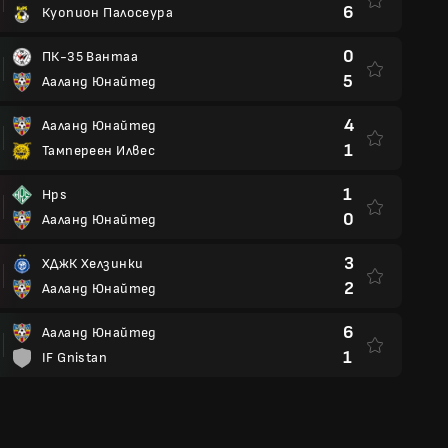
6
Куопион Палосеура
0
ПК-35 Вантаа
5
Ааланд Юнайтед
4
Ааланд Юнайтед
1
Тампереен Илвес
1
Hps
0
Ааланд Юнайтед
3
ХДжК Хелзинки
2
Ааланд Юнайтед
6
Ааланд Юнайтед
1
IF Gnistan