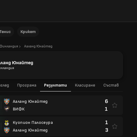
Тенис
Крикет
Финландия
Ааланд Юнайтед
аланд Юнайтед
нландия
глед
Програма
Резултати
Класиране
Състав
6
Ааланд Юнайтед
1
ВИФК
1
Куопион Палосеура
3
Ааланд Юнайтед