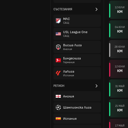
12 ЮЛИ
СЪСТЕЗАНИЯ
КМ
МЛС
САЩ
04 ЮЛИ
КМ
USL League One
САЩ
Висша Лига
28 ЮНИ
Англия
КМ
Бундеслига
Германия
12 ЮНИ
КМ
ЛаЛига
Испания
РЕГИОН
31 МАЙ
КМ
Англия
21 МАЙ
Шампионска Лига
КМ
Испания
17 МАЙ