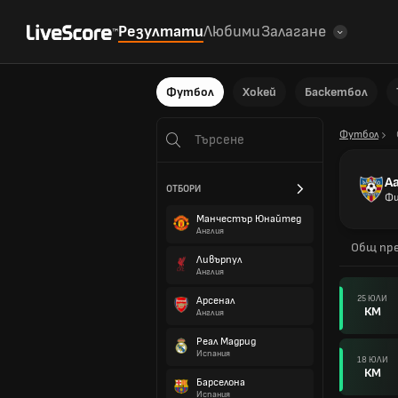
Резултати
Любими
Залагане
Футбол
Хокей
Баскетбол
Футбол
А
ОТБОРИ
Фи
Манчестър Юнайтед
Англия
Общ пре
Ливърпул
Англия
25 ЮЛИ
Арсенал
КМ
Англия
Реал Мадрид
Испания
18 ЮЛИ
КМ
Барселона
Испания