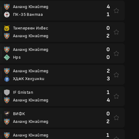
4
Ааланд Юнайтед
1
ПК-35 Вантаа
0
Тампереен Илвес
2
Ааланд Юнайтед
0
Ааланд Юнайтед
0
Hps
2
Ааланд Юнайтед
3
ХДжК Хелзинки
1
IF Gnistan
4
Ааланд Юнайтед
0
ВИФК
2
Ааланд Юнайтед
1
Ааланд Юнайтед