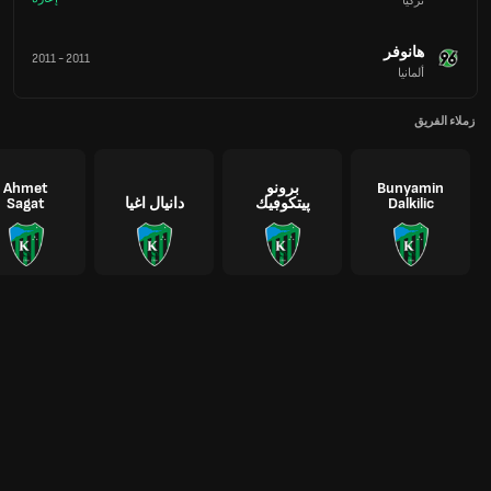
تركيا
هانوفر
2011
-
2011
ألمانيا
زملاء الفريق
Bunyamin
برونو
Ahmet
Dalkilic
پيتكوڢيك
دانيال اغيا
Sagat