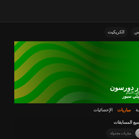
نس
الكريكيت
ر دورسون
يلي سبور
ة
مباريات
الإحصائيات
يع المسابقات
مباريات مجدولة