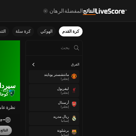
النتائج
المفضلة
الرهان
كرة القدم
الهوكي
كرة سلة
الت
الفرق
مانتشستر يونايتد
إنجلترا
سيردا
ليفربول
#19 - إلى الأمام
إنجلترا
كوجا
أرسنال
إنجلترا
نظرة عام
ريال مدريد
جم
إسبانيا
برشلونة
النتائج
إسبانيا