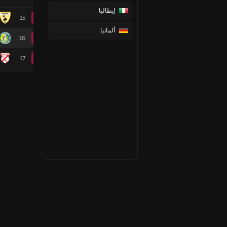
إيطاليا
15
ألمانيا
16
17