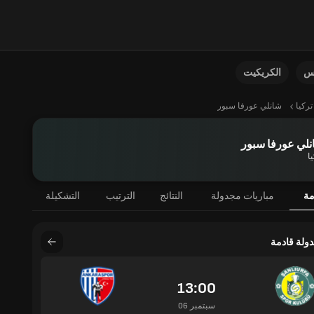
نس
الكريكيت
تركيا
شانلي عورفا سبور
لي عورفا سبور
ا
مة
مباريات مجدولة
النتائج
الترتيب
التشكيلة
دولة قادمة
13:00
06 سبتمبر