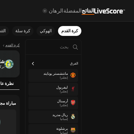
النتائج
المفضلة
الرهان
كرة القدم
الهوكي
كرة سلة
الت
كرة القدم
شان
الفرق
تركي
مانتشستر يونايتد
إنجلترا
نظرة عا
ليفربول
إنجلترا
أرسنال
مباراة مج
إنجلترا
ريال مدريد
إسبانيا
برشلونة
إسبانيا