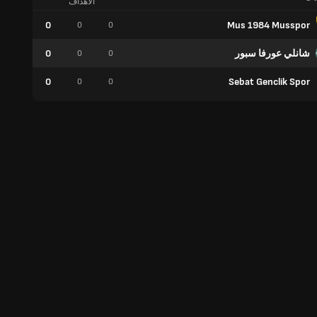
الأهداف
0
Mus 1984 Musspor
0
0
0
شانلي عورفا سبور
0
0
0
0
0
Sebat Genclik Spor
0
0
0