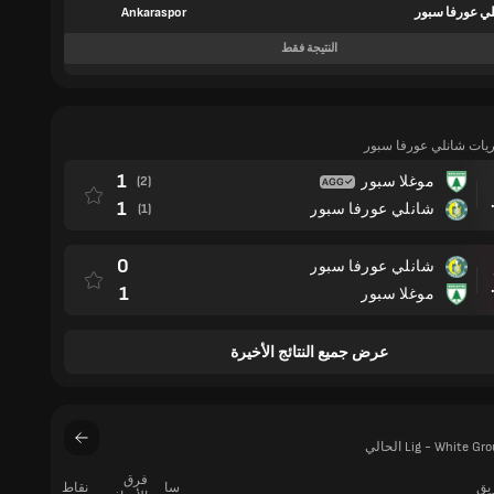
ي عورفا سبور
Ankaraspor
النتيجة فقط
اريات شانلي عورفا سبور
1
موغلا سبور
(2)
مباراة
1
شانلي عورفا سبور
(1)
0
شانلي عورفا سبور
مباراة
1
موغلا سبور
عرض جميع النتائج الأخيرة
فرق
ريق
سا
نقاط
فوز