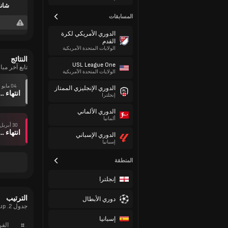
شانل
المسابقات
الدوري الأمريكي لكرة
القدم
الولايات المتحدة الأمريكية
النتائج
USL League One
تابع آخر مب
الولايات المتحدة الأمريكية
04 مايو
الدوري الإنجليزي الممتاز
انتهاء وقت ال
إنجلترا
الدوري الألماني
ألمانيا
30 أبريل
انتهاء وقت ال
الدوري الإسباني
إسبانيا
المنطقة
إنجلترا
الترتيب
دوري الأبطال
جدول 2. Lig - White Group الحالي
إسبانيا
#
الف